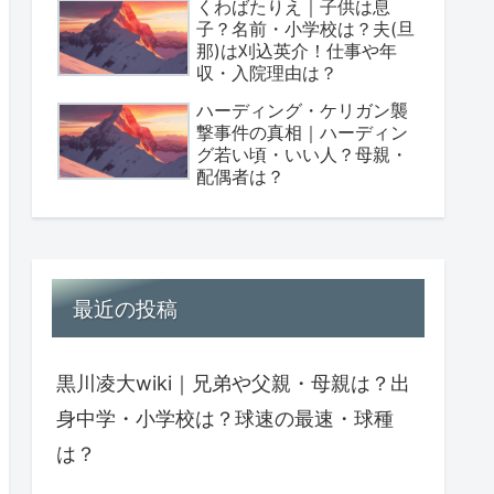
くわばたりえ｜子供は息
子？名前・小学校は？夫(旦
那)は刈込英介！仕事や年
収・入院理由は？
ハーディング・ケリガン襲
撃事件の真相｜ハーディン
グ若い頃・いい人？母親・
配偶者は？
最近の投稿
黒川凌大wiki｜兄弟や父親・母親は？出
身中学・小学校は？球速の最速・球種
は？