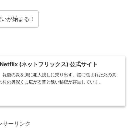
戦いが始まる！
flix ( ネ ッ ト フ リ ッ ク ス ) 公 式サ イ ト
、報復の炎を胸に犯人捜しに乗り出す。謎に包まれた死の真
の村の奥深くに広がる闇と醜い秘密が露呈していく。
ンサーリンク