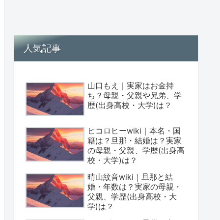
人気記事
山口もえ｜実家はお金持
ち？母親・父親や兄弟、学
歴(出身高校・大学)は？
ヒコロヒーwiki｜本名・国
籍は？旦那・結婚は？実家
の母親・父親、学歴(出身高
校・大学)は？
晴山紋音wiki｜旦那と結
婚・年数は？実家の母親・
父親、学歴(出身高校・大
学)は？