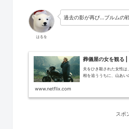
過去の影が再び…ブルムの
はるを
葬儀屋の女 を観 る | Net
夫をひき殺された女性は
相を追ううちに、山あい
www.netflix.com
スポ