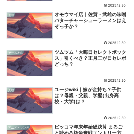
2025.12.30
オモウマイ店｜佐賀・武雄の味噌
速報
バターチャーシューラーメンはえ
ぞっ子か？
2025.12.30
ツムツム「大晦日セレクトボック
ゲーム攻略
ス」引くべき？正月三が日セレボ
どっち？
2025.12.30
ユージwiki｜嫁が金持ち？子供
人物
は？母親・父親、学歴(出身高
校・大学)は？
2025.12.30
ピッコマ年末年始総決算 まるご
アニメ・マンガ
と読める権争奪戦エントリー方