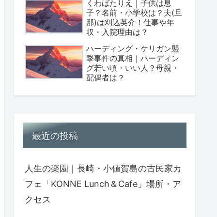
くわばたりえ｜子供は息
子？名前・小学校は？夫(旦
那)は刈込英介！仕事や年
収・入院理由は？
ハーディング・ケリガン襲
撃事件の真相｜ハーディン
グ若い頃・いい人？母親・
配偶者は？
最近の投稿
人生の楽園｜長崎・小値賀島の古民家カ
フェ「KONNE Lunch＆Cafe」場所・ア
クセス