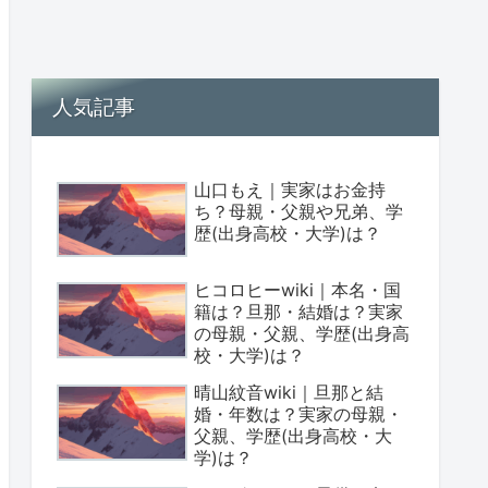
人気記事
山口もえ｜実家はお金持
ち？母親・父親や兄弟、学
歴(出身高校・大学)は？
ヒコロヒーwiki｜本名・国
籍は？旦那・結婚は？実家
の母親・父親、学歴(出身高
校・大学)は？
晴山紋音wiki｜旦那と結
婚・年数は？実家の母親・
父親、学歴(出身高校・大
学)は？