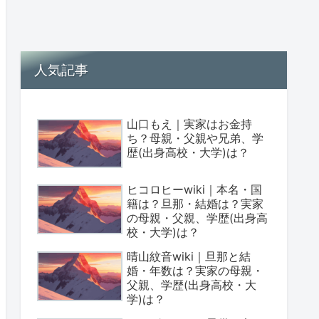
人気記事
山口もえ｜実家はお金持
ち？母親・父親や兄弟、学
歴(出身高校・大学)は？
ヒコロヒーwiki｜本名・国
籍は？旦那・結婚は？実家
の母親・父親、学歴(出身高
校・大学)は？
晴山紋音wiki｜旦那と結
婚・年数は？実家の母親・
父親、学歴(出身高校・大
学)は？