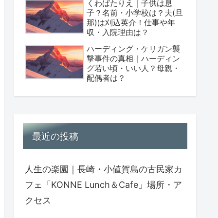
くわばたりえ｜子供は息
子？名前・小学校は？夫(旦
那)は刈込英介！仕事や年
収・入院理由は？
ハーディング・ケリガン襲
撃事件の真相｜ハーディン
グ若い頃・いい人？母親・
配偶者は？
最近の投稿
人生の楽園｜長崎・小値賀島の古民家カ
フェ「KONNE Lunch＆Cafe」場所・ア
クセス