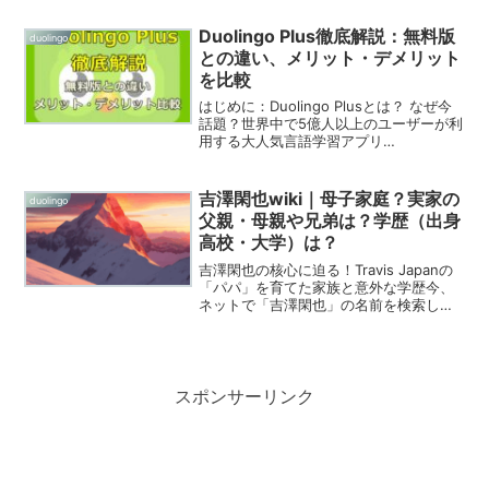
知ですか？今回は、その中でも特に重要
な「XP」「リンゴット」「ジェム」につ
Duolingo Plus徹底解説：無料版
duolingo
いて...
との違い、メリット・デメリット
を比較
はじめに：Duolingo Plusとは？ なぜ今
話題？世界中で5億人以上のユーザーが利
用する大人気言語学習アプリ
「Duolingo」。「ゲーム感覚で楽しく学
べる」「スキマ時間で気軽に学習でき
る」と、世界中で注目を集めています。
吉澤閑也wiki｜母子家庭？実家の
duolingo
Duolin...
父親・母親や兄弟は？学歴（出身
高校・大学）は？
吉澤閑也の核心に迫る！Travis Japanの
「パパ」を育てた家族と意外な学歴今、
ネットで「吉澤閑也」の名前を検索して
いるあなたは、きっと彼の明るいキャラ
クターや、Travis Japan（トラジャ）の
ダンスを支える振付師としての才能に
魅...
スポンサーリンク