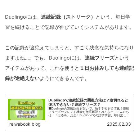
Duolingoには、
連続記録（ストリーク）
という、毎日学
習を続けることで記録が伸びていくシステムがあります。
この記録が途絶えてしまうと、すごく残念な気持ちになり
ますよね…。でも、Duolingoには、
連続フリーズ
という
アイテムがあって、これを使うと
１日お休みしても連続記
録が途絶えない
ようにできるんです。
Duolingoで連続記録の回復方法は？途切れると
復活できない？連続フリーズ？
■Duolingoの連続記録を繋いで、語学学習を習慣化！連続
フリーズやフレンド機能も徹底解説！みんなー、こんにち
は！「はるを」だよ！Duolingoでの語学学習、毎日楽しん
でる？今日は、Duolingoのモチベーション維持に欠かせな
い「連続...
reiwabook.blog
2025.02.03