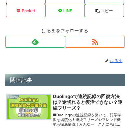
Pocket
LINE
コピー
はるををフォローする
はるを
関連記事
Duolingoで連続記録の回復方法
duolingo
は？途切れると復活できない？連
続フリーズ？
■Duolingoの連続記録を繋いで、語学学
習を習慣化！連続フリーズやフレンド機
能も徹底解説！みんなー、こんにちは！
「はるを」だよ！Duolingoでの語学学