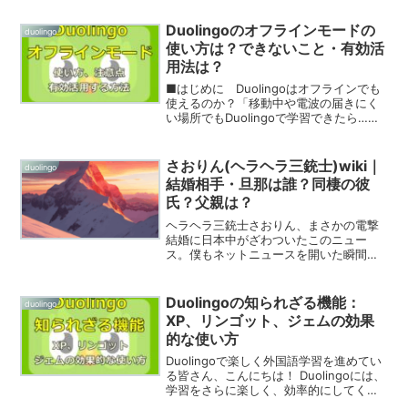
習、毎日楽しんでる？今日は、Duolingo
のモチベーション維持に欠かせない「連
Duolingoのオフラインモードの
duolingo
続...
使い方は？できないこと・有効活
用法は？
■はじめに Duolingoはオフラインでも
使えるのか？「移動中や電波の届きにく
い場所でもDuolingoで学習できたら…」
そう思ったことはありませんか？実は、
Duolingoには、そのような状況でも学習
を続けられる便利なオフラインモード
さおりん(ヘラヘラ三銃士)wiki｜
duolingo
が...
結婚相手・旦那は誰？同棲の彼
氏？父親は？
ヘラヘラ三銃士さおりん、まさかの電撃
結婚に日本中がざわついたこのニュー
ス。僕もネットニュースを開いた瞬間、
「マジか！」と思わず声が出ちゃいまし
たよ。今回は、我らがさおりんの幸せい
っぱいの結婚報道から、ベールに包まれ
Duolingoの知られざる機能：
duolingo
た旦那さんの情報、さらに彼...
XP、リンゴット、ジェムの効果
的な使い方
Duolingoで楽しく外国語学習を進めてい
る皆さん、こんにちは！ Duolingoには、
学習をさらに楽しく、効率的にしてくれ
る様々な機能が備わっていることをご存