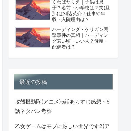
くわばたりえ｜子供は息
子？名前・小学校は？夫(旦
那)は刈込英介！仕事や年
収・入院理由は？
ハーディング・ケリガン襲
撃事件の真相｜ハーディン
グ若い頃・いい人？母親・
配偶者は？
最近の投稿
攻殻機動隊(アニメ)5話あらすじ感想・6
話ネタバレ考察
乙女ゲームはモブに厳しい世界です2(ア