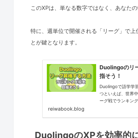
このXPは、単なる数字ではなく、あなた
特に、週単位で開催される「リーグ」で上
とが鍵となります。
Duoling
指そう！
Duolingoで語
つといえば、世界
ーグ戦でランキン
秘訣を伝授します。通
reiwabook.blog
DuolingoのXPを効率