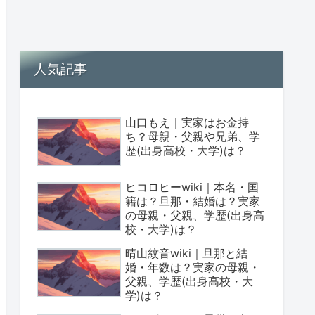
人気記事
山口もえ｜実家はお金持
ち？母親・父親や兄弟、学
歴(出身高校・大学)は？
ヒコロヒーwiki｜本名・国
籍は？旦那・結婚は？実家
の母親・父親、学歴(出身高
校・大学)は？
晴山紋音wiki｜旦那と結
婚・年数は？実家の母親・
父親、学歴(出身高校・大
学)は？