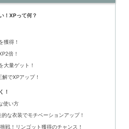
ない！XPって何？
を獲得！
P2倍！
を大量ゲット！
解でXPアップ！
しく！
的な使い方
性的な衣装でモチベーションアップ！
に挑戦！リンゴット獲得のチャンス！