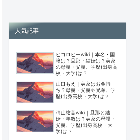
人気記事
ヒコロヒーwiki｜本名・国
籍は？旦那・結婚は？実家
の母親・父親、学歴(出身高
校・大学)は？
山口もえ｜実家はお金持
ち？母親・父親や兄弟、学
歴(出身高校・大学)は？
晴山紋音wiki｜旦那と結
婚・年数は？実家の母親・
父親、学歴(出身高校・大
学)は？