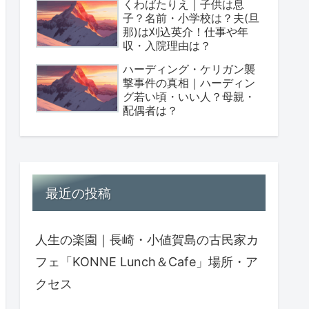
くわばたりえ｜子供は息
子？名前・小学校は？夫(旦
那)は刈込英介！仕事や年
収・入院理由は？
ハーディング・ケリガン襲
撃事件の真相｜ハーディン
グ若い頃・いい人？母親・
配偶者は？
最近の投稿
人生の楽園｜長崎・小値賀島の古民家カ
フェ「KONNE Lunch＆Cafe」場所・ア
クセス