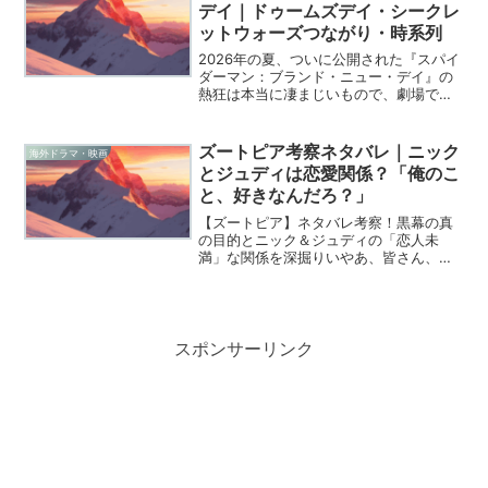
戻り、容赦...
デイ｜ドゥームズデイ・シークレ
ットウォーズつながり・時系列
2026年の夏、ついに公開された『スパイ
ダーマン：ブランド・ニュー・デイ』の
熱狂は本当に凄まじいもので、劇場で目
撃したあの興奮がいまだに体に残ってい
ます。僕たちファンにとって、この映画
は単なるスパイダーマンの新作というだ
ズートピア考察ネタバレ｜ニック
海外ドラマ・映画
けでなく、これから押...
とジュディは恋愛関係？「俺のこ
と、好きなんだろ？」
【ズートピア】ネタバレ考察！黒幕の真
の目的とニック＆ジュディの「恋人未
満」な関係を深掘りいやあ、皆さん、
『ズートピア』、何度見ても最高ですよ
ね！可愛らしい動物たちが暮らす夢のよ
うな世界でありながら、その裏には現代
社会に通じる「偏見」や「差別...
スポンサーリンク