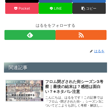
Pocket
LINE
コピー
はるををフォローする
はるを
関連記事
フロム閉ざされた街シーズン3考
海外ドラマ・映画
察｜最後の結末は？感想は面白
い？※ネタバレ注意
こんにちは、はるをです！この記事では
「フロム -閉ざされた街- 」シーズン3に
ついてどこよりも詳しく考察・解説して
います。「フロム -閉ざされた街- 」は家