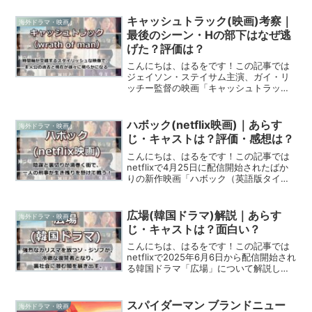
族や仲間との絆、そして自分自身との葛
藤。閉ざされた街で生きる人々のドラマ
キャッシュトラック(映画)考察｜
海外ドラマ・映画
です。はるを...
最後のシーン・Hの部下はなぜ逃
げた？評価は？
こんにちは、はるをです！この記事では
ジェイソン・ステイサム主演、ガイ・リ
ッチー監督の映画「キャッシュトラック
（英語版タイトル：wrath of man）」に
ついて解説しています。「キャッシュト
ラック」は寡黙で冷酷なHの正体が徐々
ハボック(netflix映画)｜あらす
海外ドラマ・映画
に明かされる...
じ・キャストは？評価・感想は？
こんにちは、はるをです！この記事では
netflixで4月25日に配信開始されたばか
りの新作映画「ハボック（英語版タイト
ル：havoc）」について解説していま
す。「ハボック」は人生に疲れた刑事
が、救出すべき男を追ううちに、街の裏
広場(韓国ドラマ)解説｜あらす
海外ドラマ・映画
社会の深みにハ...
じ・キャストは？面白い？
こんにちは、はるをです！この記事では
netflixで2025年6月6日から配信開始され
る韓国ドラマ「広場」について解説して
います。「広場」は犯罪組織との関係を
断ち切った元構成員ギジュンが、弟の死
の真相を突き止めるために再び裏社会に
スパイダーマン ブランドニュー
海外ドラマ・映画