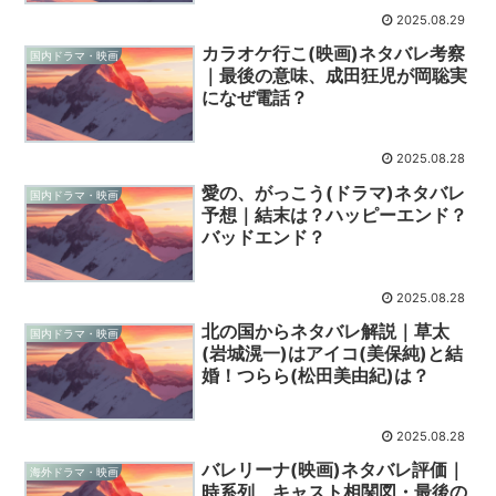
2025.08.29
カラオケ行こ(映画)ネタバレ考察
国内ドラマ・映画
｜最後の意味、成田狂児が岡聡実
になぜ電話？
2025.08.28
愛の、がっこう(ドラマ)ネタバレ
国内ドラマ・映画
予想｜結末は？ハッピーエンド？
バッドエンド？
2025.08.28
北の国からネタバレ解説｜草太
国内ドラマ・映画
(岩城滉一)はアイコ(美保純)と結
婚！つらら(松田美由紀)は？
2025.08.28
バレリーナ(映画)ネタバレ評価｜
海外ドラマ・映画
時系列、キャスト相関図・最後の