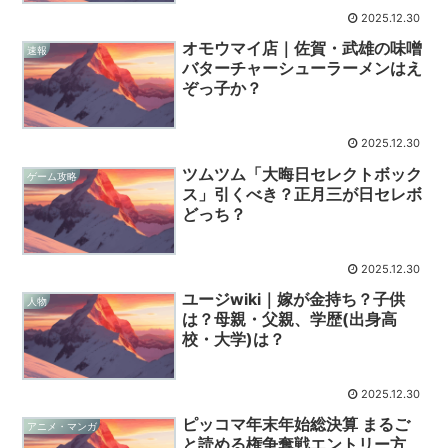
2025.12.30
オモウマイ店｜佐賀・武雄の味噌
速報
バターチャーシューラーメンはえ
ぞっ子か？
2025.12.30
ツムツム「大晦日セレクトボック
ゲーム攻略
ス」引くべき？正月三が日セレボ
どっち？
2025.12.30
ユージwiki｜嫁が金持ち？子供
人物
は？母親・父親、学歴(出身高
校・大学)は？
2025.12.30
ピッコマ年末年始総決算 まるご
アニメ・マンガ
と読める権争奪戦エントリー方