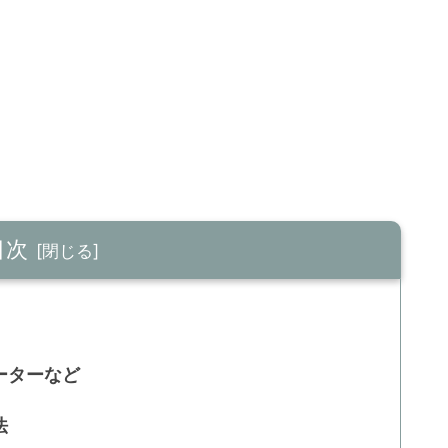
目次
ーターなど
法