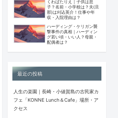
くわばたりえ｜子供は息
子？名前・小学校は？夫(旦
那)は刈込英介！仕事や年
収・入院理由は？
ハーディング・ケリガン襲
撃事件の真相｜ハーディン
グ若い頃・いい人？母親・
配偶者は？
最近の投稿
人生の楽園｜長崎・小値賀島の古民家カ
フェ「KONNE Lunch＆Cafe」場所・ア
クセス