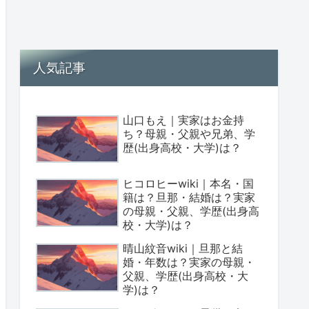
人気記事
山口もえ｜実家はお金持
ち？母親・父親や兄弟、学
歴(出身高校・大学)は？
ヒコロヒーwiki｜本名・国
籍は？旦那・結婚は？実家
の母親・父親、学歴(出身高
校・大学)は？
晴山紋音wiki｜旦那と結
婚・年数は？実家の母親・
父親、学歴(出身高校・大
学)は？