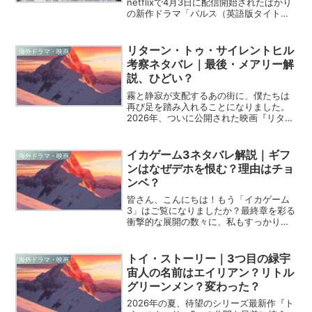
netflixで4月3日に配信開始されたばかり
の新作ドラマ「パルス（英語版タイト
ル：Pulse）」について解説しています。
「パルス」は、マイアミの病院を舞台
に、ERの研修医たちが医療現場と私生活
リターン・トゥ・サイレントヒル
海外ドラマ・映画
の危機に立...
考察ネタバレ｜最後・メアリー解
説、ひどい？
霧と静寂が支配するあの街に、僕たちは
再び足を踏み入れることになりました。
2026年、ついに公開された映画『リター
ン・トゥ・サイレントヒル（Return To
Silent Hill）』は、単なるホラー映画の枠
を超え、愛と罪、そして壊れた心の...
イカゲーム3ネタバレ解説｜ギフ
海外ドラマ・映画
ンはなぜデホを恨む？理由はチョ
ンベ？
皆さん、こんにちは！もう「イカゲーム
3」はご覧になりましたか？最終章を彩る
衝撃的な展開の数々に、私もすっかり心
を奪われてしまいました。特に、主人公
ソン・ギフンがカン・デホに対して見せ
た、あの凄まじいまでの憎悪。一体、ギ
トイ・ストーリー｜3つ目の緑宇
海外ドラマ・映画
フンはなぜそこまでデホ...
宙人の名前はエイリアン？リトル
グリーンメン？変わった？
2026年の夏、待望のシリーズ最新作『ト