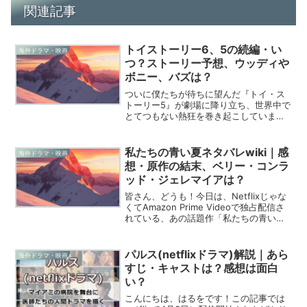
関連記事
トイストーリー6、5の続編・い
海外ドラマ・映画
つ？ストーリー予想、ウッディや
ボニー、バズは？
ついに僕たちが待ちに望んだ『トイ・ス
トーリー5』が劇場に降り立ち、世界中で
とてつもない熱狂を巻き起こしています
ね。劇場の暗闇の中で、ウッディやバズ
との再会に涙し、ボニーとリリーパッド
の物語に胸を痛めたのも束の間、僕らフ
私たちの青い夏ネタバレwiki｜感
海外ドラマ・映画
ァンの頭にはもう次の疑...
想・原作の結末、ベリー・コンラ
ッド・ジェレマイアは？
皆さん、どうも！今日は、Netflixじゃな
くてAmazon Prime Videoで独占配信さ
れている、あの話題作「私たちの青い夏
（The Summer I Turned Pretty）」につ
いて熱く語りたいと思います。Googleで
この...
パルス(netflixドラマ)解説｜あら
海外ドラマ・映画
すじ・キャストは？感想は面白
い？
こんにちは、はるをです！この記事では