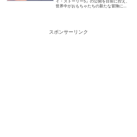
イ・ストーリー5』の公開を目前に控え、
世界中がおもちゃたちの新たな冒険に胸
を躍らせていますね。シリーズを通し
て、ウッディやバズといった主役級のキ
ャラクターに負けないほどの強烈な存在
感を放ち続けているの...
スポンサーリンク