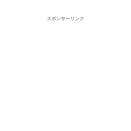
した。元ＨＫＴ４８の山下エミリーさん
が、プロサッカー選手の岩崎悠人さんと
結婚するという、あまりに...
スポンサーリンク