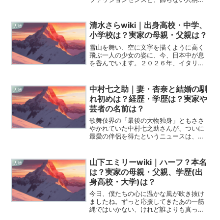
で、女優業はもちろん、YouTuberとして
も圧倒的な存在感を放っています。特に
夫の中尾明慶さんとの「BIG LOVE」な夫
清水さらwiki｜出身高校・中学、
人物
婦関係は、...
小学校は？実家の母親・父親は？
雪山を舞い、空に文字を描くように高く
飛ぶ一人の少女の姿に、今、日本中が息
を呑んでいます。２０２６年、イタリア
の冬空の下で開催されているミラノ・コ
ルティナ冬季オリンピック。そこで誰よ
りも輝きを放っているのが、若干１６歳
中村七之助｜妻・杏奈と結婚の馴
人物
のスノーボーダー、清水さ...
れ初めは？経歴・学歴は？実家や
芸者の名前は？
歌舞伎界の「最後の大物独身」ともささ
やかれていた中村七之助さんが、ついに
最愛の伴侶を得たというニュースは、僕
たちファンにとっても本当に感慨深い出
来事でした。ずっと「結婚には興味がな
い」と公言していた彼が、一体どんな女
山下エミリーwiki｜ハーフ？本名
人物
性に心を奪われたのか、気...
は？実家の母親・父親、学歴(出
身高校・大学)は？
今日、僕たちの心に温かな風が吹き抜け
ましたね。ずっと応援してきたあの一筋
縄ではいかない、けれど誰よりも真っ直
ぐな彼女が、人生の新しい門出を迎えま