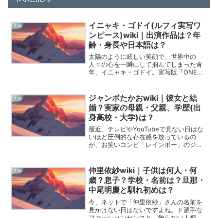
イニャキ・ゴドイ(ルフィ実写ワ
人物
ンピース)wiki｜出演作品は？年
齢・身長や日本語は？
太陽のように眩しい笑顔で、世界中の
人々の心を一瞬にして掴んでしまった青
年、イニャキ・ゴドイ。実写版『ONE
PIECE』のルフィとして彼が登場したと
き、私たちは単なる「再現度の高さ」を
超えた、もっと根源的な何か??魂の震え
ジャンボたかおwiki｜彼女と結
人物
のようなものを感じ...
婚？実家の母親・父親、学歴(出
身高校・大学)は？
最近、テレビやYouTubeで見ない日はな
いほど圧倒的な存在感を放っているの
が、お笑いコンビ「レインボー」のジャ
ンボたかおさんですよね。彼の底抜けた
明るさと、どこか憎めないキャラクター
に惹かれて情報を探している方も多いの
仲里依紗wiki｜子供は何人・何
人物
ではないでしょうか。...
歳？息子？学校・名前は？旦那・
中尾明慶と馴れ初めは？
今、ネットで「仲里依紗」さんの名前を
見かけない日はないですよね。ド派手な
ファッションセンスと、飾らない人柄