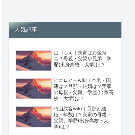
人気記事
山口もえ｜実家はお金持
ち？母親・父親や兄弟、学
歴(出身高校・大学)は？
ヒコロヒーwiki｜本名・国
籍は？旦那・結婚は？実家
の母親・父親、学歴(出身高
校・大学)は？
晴山紋音wiki｜旦那と結
婚・年数は？実家の母親・
父親、学歴(出身高校・大
学)は？