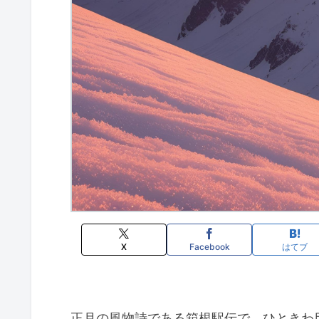
X
Facebook
はてブ
正月の風物詩である箱根駅伝で、ひときわ