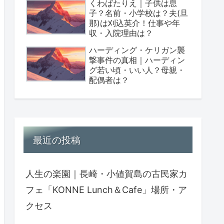
くわばたりえ｜子供は息
子？名前・小学校は？夫(旦
那)は刈込英介！仕事や年
収・入院理由は？
ハーディング・ケリガン襲
撃事件の真相｜ハーディン
グ若い頃・いい人？母親・
配偶者は？
最近の投稿
人生の楽園｜長崎・小値賀島の古民家カ
フェ「KONNE Lunch＆Cafe」場所・ア
クセス