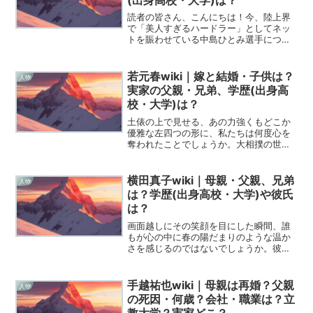
読者の皆さん、こんにちは！今、陸上界
で「美人すぎるハードラー」としてネッ
トを賑わせている中島ひとみ選手につい
て、みんなが知りたい情報をとことん深
掘りしていきますよ。30歳で日本歴代2
位の快記録を叩き出し、さらに日本選手
若元春wiki｜嫁と結婚・子供は？
人物
権直後に電撃結婚を発表...
実家の父親・兄弟、学歴(出身高
校・大学)は？
土俵の上で見せる、あの力強くもどこか
優雅な左四つの形に、私たちは何度心を
奪われたことでしょうか。大相撲の世界
で今、最も目が離せない力士の一人であ
る若元春港関の魅力は、単なる勝負の結
果だけでは語り尽くせません。彼の歩ん
横田真子wiki｜母親・父親、兄弟
人物
できた道のりは、決して平...
は？学歴(出身高校・大学)や彼氏
は？
画面越しにその笑顔を目にした瞬間、誰
もが心の中に春の陽だまりのような温か
さを感じるのではないでしょうか。彼女
の名前は横田真子、今まさに芸能界とい
う広大な海で、自分だけの帆を掲げて力
強く進み始めたばかりの18歳です。プロ
手越祐也wiki｜母親は再婚？父親
人物
ゴルファーの父と元アイ...
の死因・何歳？会社・職業は？立
教大学？実家どこ？