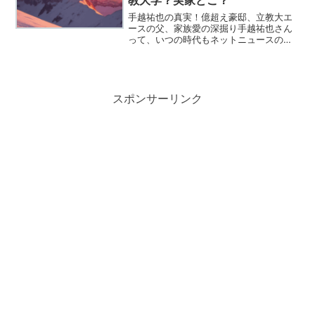
手越祐也の真実！億超え豪邸、立教大エ
ースの父、家族愛の深掘り手越祐也さん
って、いつの時代もネットニュースの主
役ですよね。ちょっとチャラいイメージ
も強いけれど、その裏側にある家族への
深い愛や、壮絶な経験を知ると、一気に
彼に対する印象が変わるん...
スポンサーリンク