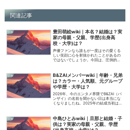
関連記事
豊田萌絵wiki｜本名？結婚は？実
人物
家の母親・父親、学歴(出身高
校・大学)は？
声優ファンなら誰もが一度はその愛くる
しい笑顔に心を射抜かれたことがあるの
ではないでしょうか。今回は、圧倒的な
「かわいさ」と多才な趣味で僕たちを魅
了し続ける豊田萌絵さんの全貌に迫りま
す。Wikipediaよりも詳しく、そして何よ
B&ZAIメンバーwiki｜年齢・兄弟
人物
りファンとして...
は？カラー・人気順、元グループ
や学歴・大学は？
2026年、今のエンタメ界隈でB&ZAI（バ
ンザイ）の名前を聞かない日は本当にな
くなりましたね。2025年の結成当初は
「あのグループがシャッフルされるなん
て！」とファンに衝撃が走りましたが、
今や唯一無二のバンド型アイドルとして
中島ひとみwiki｜旦那と結婚・子
人物
確固たる地位を...
供は？実家の母親・父親、学歴
(出身高校・大学)は？