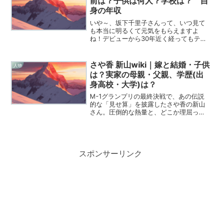
前は？子供は何人？学校は？ 自
身の年収
いや～、坂下千里子さんって、いつ見て
も本当に明るくて元気をもらえますよ
ね！デビューから30年近く経ってもテレ
ビから消えないって、一体どんな秘訣が
あるんだろうって、つい深掘りしたくな
っちゃうのがブロガーの性ってやつで
さや香 新山wiki｜嫁と結婚・子供
人物
す。最近はママタレとしても...
は？実家の母親・父親、学歴(出
身高校・大学)は？
M-1グランプリの最終決戦で、あの伝説
的な「見せ算」を披露したさや香の新山
さん。圧倒的な熱量と、どこか理屈っぽ
くて知的な漫才スタイルに心を奪われた
お笑いファンは多いはずです。今回は、
今や東京進出を果たして勢いに乗る「に
ーやん」こと新山士彦さ...
スポンサーリンク