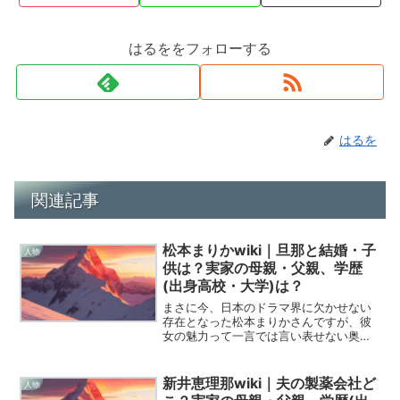
はるををフォローする
はるを
関連記事
松本まりかwiki｜旦那と結婚・子
人物
供は？実家の母親・父親、学歴
(出身高校・大学)は？
まさに今、日本のドラマ界に欠かせない
存在となった松本まりかさんですが、彼
女の魅力って一言では言い表せない奥深
さがありますよね。彼女の歩んできた道
のりは、単なるスター街道ではなく、泥
臭い努力と強靭な精神力に支えられたも
新井恵理那wiki｜夫の製薬会社ど
人物
のでした。Wikiped...