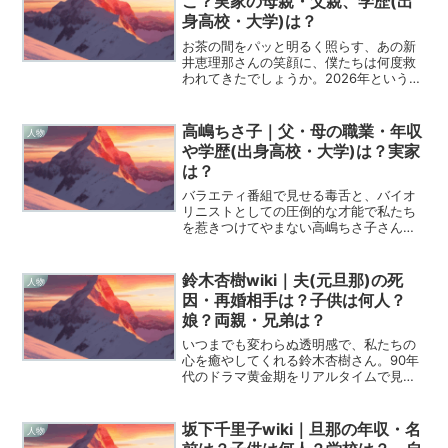
こ？実家の母親・父親、学歴(出
身高校・大学)は？
お茶の間をパッと明るく照らす、あの新
井恵理那さんの笑顔に、僕たちは何度救
われてきたでしょうか。2026年という
今、二児の母としてますます輝きを増す
彼女の歩みは、単なる成功者の記録では
ありません。一見すると順風満帆に見え
高嶋ちさ子｜父・母の職業・年収
人物
るその人生の裏側には、...
や学歴(出身高校・大学)は？実家
は？
バラエティ番組で見せる毒舌と、バイオ
リニストとしての圧倒的な才能で私たち
を惹きつけてやまない高嶋ちさ子さんで
すが、その強烈な個性の源流がどこにあ
るのか気になったことはありませんか。
彼女を取り巻く家族の物語は、まるで映
鈴木杏樹wiki｜夫(元旦那)の死
人物
画のようにドラマチックで...
因・再婚相手は？子供は何人？
娘？両親・兄弟は？
いつまでも変わらぬ透明感で、私たちの
心を癒やしてくれる鈴木杏樹さん。90年
代のドラマ黄金期をリアルタイムで見て
いた世代にとって、彼女はまさに「理想
のお姉さん」のような存在ですよね。最
近ではドラマ『GO HOME?警視庁身元不
坂下千里子wiki｜旦那の年収・名
人物
明人相談室?』で...