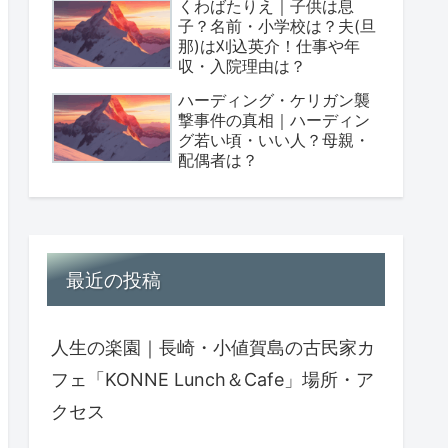
くわばたりえ｜子供は息
子？名前・小学校は？夫(旦
那)は刈込英介！仕事や年
収・入院理由は？
ハーディング・ケリガン襲
撃事件の真相｜ハーディン
グ若い頃・いい人？母親・
配偶者は？
最近の投稿
人生の楽園｜長崎・小値賀島の古民家カ
フェ「KONNE Lunch＆Cafe」場所・ア
クセス