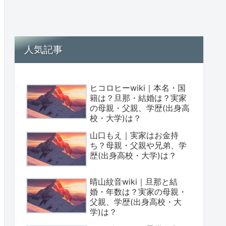
人気記事
ヒコロヒーwiki｜本名・国
籍は？旦那・結婚は？実家
の母親・父親、学歴(出身高
校・大学)は？
山口もえ｜実家はお金持
ち？母親・父親や兄弟、学
歴(出身高校・大学)は？
晴山紋音wiki｜旦那と結
婚・年数は？実家の母親・
父親、学歴(出身高校・大
学)は？