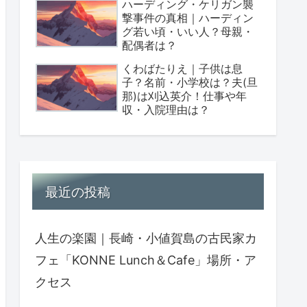
ハーディング・ケリガン襲
撃事件の真相｜ハーディン
グ若い頃・いい人？母親・
配偶者は？
くわばたりえ｜子供は息
子？名前・小学校は？夫(旦
那)は刈込英介！仕事や年
収・入院理由は？
最近の投稿
人生の楽園｜長崎・小値賀島の古民家カ
フェ「KONNE Lunch＆Cafe」場所・ア
クセス