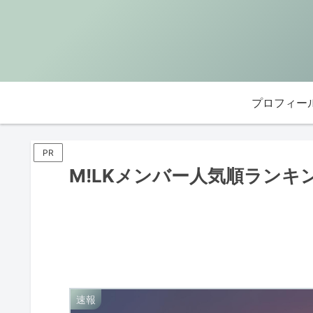
プロフィー
PR
M!LKメンバー人気順ランキ
速報