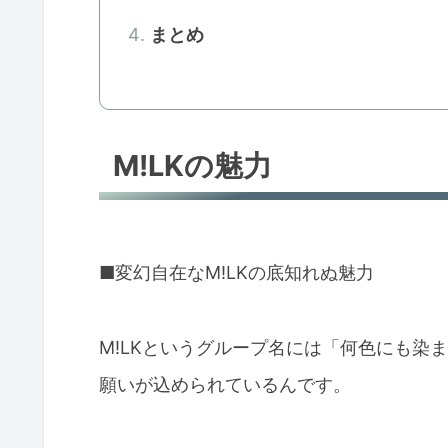
まとめ
M!LKの魅力
■変幻自在なM!LKの底知れぬ魅力
M!LKというグループ名には「何色にも染
願いが込められているんです。