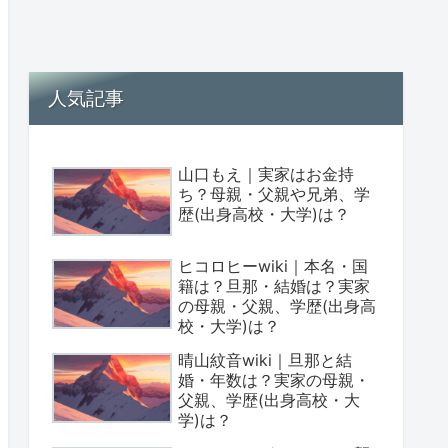
人気記事
山口もえ｜実家はお金持
ち？母親・父親や兄弟、学
歴(出身高校・大学)は？
ヒコロヒーwiki｜本名・国
籍は？旦那・結婚は？実家
の母親・父親、学歴(出身高
校・大学)は？
晴山紋音wiki｜旦那と結
婚・年数は？実家の母親・
父親、学歴(出身高校・大
学)は？