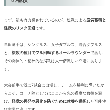
まず、最も有力視されているのが、連戦による
疲労蓄積と
怪我のリスク回避
です。
早田選手は、シングルス、女子ダブルス、混合ダブルス
と、
複数の種目でフル回転するオールラウンダー
であり、
その肉体的・精神的な消耗は人一倍激しい立場にありま
す。
大会前半で既に7試合に出場し、チームを勝利に導いたか
らこそ、コーチ陣としてはここから先の過度な負担を避
け、
怪我の再発や悪化を防ぐために休養を選択
した可能性
は非常に高いです。