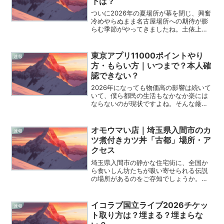
下は？
ついに2026年の夏場所が幕を閉じ、興奮
冷めやらぬまま名古屋場所への期待が膨
らむ季節がやってきましたね。土俵上で
繰り広げられた熱戦の余韻に浸りつつ
も、ファンの皆さんの関心は早くも次な
る番付へと向かっているのではないでし
東京アプリ11000ポイントやり
速報
ょうか。怪我からの復活...
方・もらい方｜いつまで？本人確
認できない？
2026年になっても物価高の影響は続いて
いて、僕ら都民の生活もなかなか楽には
ならないのが現状ですよね。そんな厳し
い状況の中、東京都がとんでもなく太っ
腹な「東京アプリ生活応援事業」をスタ
ートさせたというニュースが飛び込んで
オモウマい店｜埼玉県入間市のカ
速報
きました。なんと、ス...
ツ煮付きカツ丼「古都」場所・ア
クセス
埼玉県入間市の静かな住宅街に、全国か
ら食いしん坊たちが吸い寄せられる伝説
の場所があるのをご存知でしょうか。テ
レビ番組「オモウマい店」で紹介されて
以来、その人気はとどまる所を知らず、
2026年の今もなお、開店前から行列が絶
イコラブ国立ライブ2026チケッ
速報
えないデカ盛りの聖地...
ト取り方は？埋まる？埋まらな