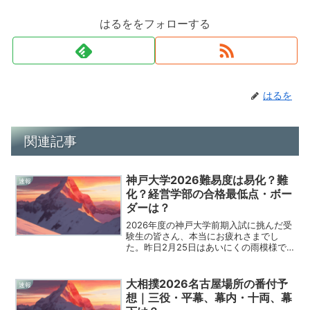
はるををフォローする
はるを
関連記事
神戸大学2026難易度は易化？難
速報
化？経営学部の合格最低点・ボー
ダーは？
2026年度の神戸大学前期入試に挑んだ受
験生の皆さん、本当にお疲れさまでし
た。昨日2月25日はあいにくの雨模様で
したが、六甲の急な坂道を登り切り、全
力を出し切った皆さんの背中に心からエ
ールを送りたいと思います。試験が終わ
大相撲2026名古屋場所の番付予
速報
った直後の今、開放感...
想｜三役・平幕、幕内・十両、幕