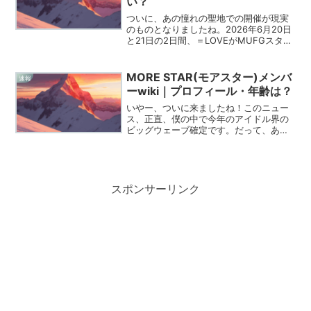
い？
ついに、あの憧れの聖地での開催が現実
のものとなりましたね。2026年6月20日
と21日の2日間、＝LOVEがMUFGスタジ
アム（国立競技場）で「＝LOVE
STADIUM LIVE」を敢行することが決定
しました。この歴史的な瞬間を共に迎え
MORE STAR(モアスター)メンバ
速報
る...
ーwiki｜プロフィール・年齢は？
いやー、ついに来ましたね！このニュー
ス、正直、僕の中で今年のアイドル界の
ビッグウェーブ確定です。だって、あの
FRUITS ZIPPERやCANDY TUNEを世に送
り出したKAWAII LAB.（カワイイラボ）
から、第5のグループがデビュー...
スポンサーリンク