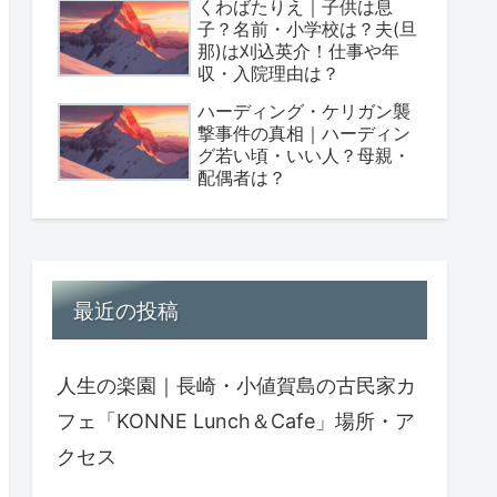
くわばたりえ｜子供は息
子？名前・小学校は？夫(旦
那)は刈込英介！仕事や年
収・入院理由は？
ハーディング・ケリガン襲
撃事件の真相｜ハーディン
グ若い頃・いい人？母親・
配偶者は？
最近の投稿
人生の楽園｜長崎・小値賀島の古民家カ
フェ「KONNE Lunch＆Cafe」場所・ア
クセス