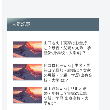
人気記事
山口もえ｜実家はお金持
ち？母親・父親や兄弟、学
歴(出身高校・大学)は？
ヒコロヒーwiki｜本名・国
籍は？旦那・結婚は？実家
の母親・父親、学歴(出身高
校・大学)は？
晴山紋音wiki｜旦那と結
婚・年数は？実家の母親・
父親、学歴(出身高校・大
学)は？