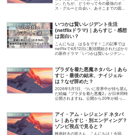
ン」たちが、どうやって今の最強のボ
ス・グルーと出会い、あそこまでの固い
絆を築いたのかをじっくりと考えたこと
はありますか？2026年現在、「怪盗グル
ー」シリーズは第4作の公開を経て、さら
いつかは賢いレジデント生活
海外ドラマ・映画
に2026年7月には...
(netflixドラマ)｜あらすじ・感想
は面白い？
こんにちは、はるをです！この記事では
netflixで4月12日に配信開始されたばかり
の新作ドラマ「いつかは賢いレジデント
生活（英語版タイトル：Resident
Playbook）」について解説しています。
「いつかは賢いレジデント生活」は産
プラダを着た悪魔ネタバレ｜あら
海外ドラマ・映画
婦...
すじ・最後の結末、ナイジェル
は？なぜ辞めた？
2026年5月1日、ついに世界中が待ち望ん
だ続編『プラダを着た悪魔2』が日米同時
公開されますね。公開から20年が経った
今でも、この作品が放つ輝きは全く色褪
せることがありません。仕事に追われ、
自分を見失いそうになっている30代の僕
アイ・アム・レジェンド ネタバ
海外ドラマ・映画
たちにとって...
レ｜あらすじ・別エンディング？
ゾンビ視点で見ると？
映画好きの皆さん、こんにちは！今回、