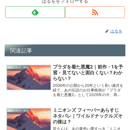
はるををフォローする
はるを
関連記事
プラダを着た悪魔2｜前作・1を予
海外ドラマ・映画
習・見てないと面白くない？わか
らない？
2006年の公開から20年という長い歳月を
経て、あの伝説のお仕事映画が『プラダ
を着た悪魔2』として2026年の今、再び
スクリーンに帰ってきました。僕自身、
30代になって改めて前作を観返したばか
りなのですが、まさかアンディやミラン
ミニオンズ フィーバーあらすじ
海外ドラマ・映画
ダに再び会え...
ネタバレ｜ワイルドナックルズそ
の後は？
皆さんは、あの黄色い愛すべき「ミニオ