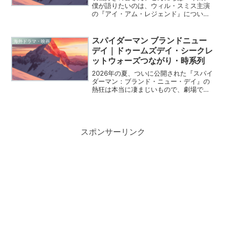
僕が語りたいのは、ウィル・スミス主演
の『アイ・アム・レジェンド』について
です。この映画、劇場で観た方も多いか
もしれませんね。公開された2007年当時
も大きな話題になりましたが、いざ蓋を
スパイダーマン ブランドニュー
海外ドラマ・映画
開けてみれば「あれ？...
デイ｜ドゥームズデイ・シークレ
ットウォーズつながり・時系列
2026年の夏、ついに公開された『スパイ
ダーマン：ブランド・ニュー・デイ』の
熱狂は本当に凄まじいもので、劇場で目
撃したあの興奮がいまだに体に残ってい
ます。僕たちファンにとって、この映画
は単なるスパイダーマンの新作というだ
けでなく、これから押...
スポンサーリンク