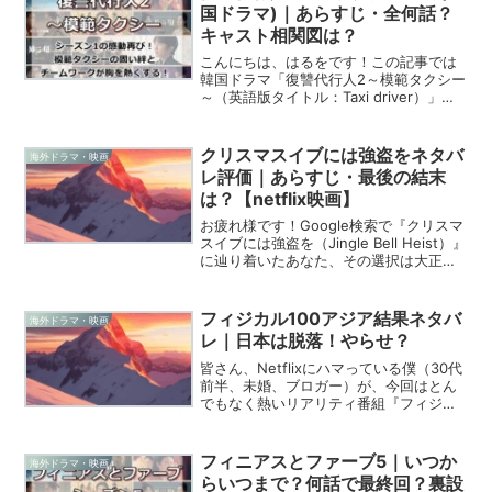
国ドラマ)｜あらすじ・全何話？
キャスト相関図は？
こんにちは、はるをです！この記事では
韓国ドラマ「復讐代行人2～模範タクシー
～（英語版タイトル：Taxi driver）」に
ついて解説しています。「復讐代行人2～
模範タクシー～」は表面上は普通のタク
シー会社として活動しながら、裏では法
クリスマスイブには強盗をネタバ
海外ドラマ・映画
で裁けな...
レ評価｜あらすじ・最後の結末
は？【netflix映画】
お疲れ様です！Google検索で『クリスマ
スイブには強盗を（Jingle Bell Heist）』
に辿り着いたあなた、その選択は大正解
です。クリスマス映画といえば、ほっこ
りラブコメか、サンタさんが大活躍する
ファンタジーを想像しますよね。でも...
フィジカル100アジア結果ネタバ
海外ドラマ・映画
レ｜日本は脱落！やらせ？
皆さん、Netflixにハマっている僕（30代
前半、未婚、ブロガー）が、今回はとん
でもなく熱いリアリティ番組『フィジカ
ル: アジア』について語り尽くします！週
末に一気見して興奮しすぎて、ソファか
ら立ち上がれなくなっちゃいましたよ。
フィニアスとファーブ5｜いつか
海外ドラマ・映画
Googl...
らいつまで？何話で最終回？裏設