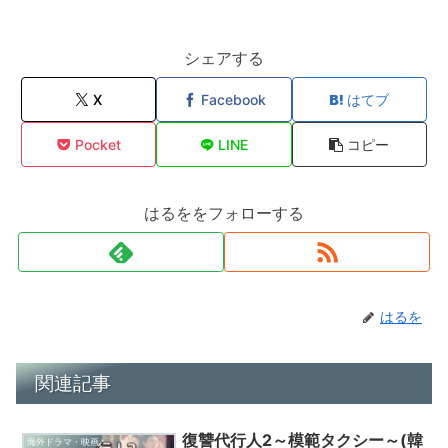
シェアする
X
Facebook
はてブ
Pocket
LINE
コピー
はるををフォローする
はるを
関連記事
復讐代行人2～模範タクシー～(韓
海外ドラマ・映画