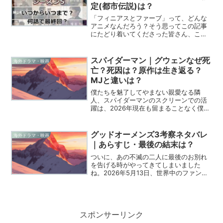
定(都市伝説)は？
「フィニアスとファーブ」って、どんな
アニメなんだろう？そう思ってこの記事
にたどり着いてくださった皆さん、こん
にちは。実は私も海外ドラマに夢中にな
ったことをきっかけに、英語学習を始め
て、今では字幕なしで洋画や海外ドラマ
スパイダーマン｜グウェンなぜ死
海外ドラマ・映画
を楽しめるようになりまし...
亡？死因は？原作は生き返る？
MJと違いは？
僕たちを魅了してやまない親愛なる隣
人、スパイダーマンのスクリーンでの活
躍は、2026年現在も留まることなく僕た
ちの胸を熱くし続けています。なかで
も、映画や原作コミックで僕たちの心に
最も深く、そして痛烈な記憶を残したヒ
グッドオーメンズ3考察ネタバレ
海外ドラマ・映画
ロインといえば、間違いな...
｜あらすじ・最後の結末は？
ついに、あの不滅の二人に最後のお別れ
を告げる時がやってきてしまいました
ね。2026年5月13日、世界中のファンが
固唾を飲んで見守る中、Amazon Prime
Videoで『グッド・オーメンズ』シーズ
ン3、すなわち物語の完結編が配信されま
し...
スポンサーリンク