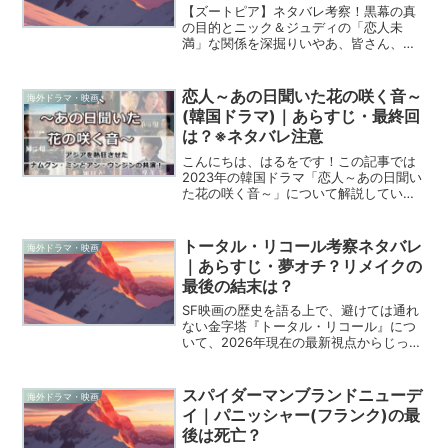
【ズートピア】ネタバレ考察！黒幕の真
の目的とニック＆ジュディの「恋人未
満」な関係を深掘りいやあ、皆さん、
『ズートピア』、何度見ても最高ですよ
ね！可愛らしい動物たちが暮らす夢のよ
うな世界でありながら、その裏には現代
恋人～あの日聞いた花の咲く音～
海外ドラマ・映画
社会に通じる「偏見」や「差別...
(韓国ドラマ)｜あらすじ・最終回
は？※ネタバレ注意
こんにちは、はるをです！この記事では
2023年の韓国ドラマ「恋人～あの日聞い
た花の咲く音～」について解説していま
す。「恋人～あの日聞いた花の咲く音
～」は朝鮮第16代王・仁祖の時代を舞台
にしたドラマ激動の丙子の乱という歴史
トータル・リコール考察ネタバレ
海外ドラマ・映画
的背景の中で、身分を...
｜あらすじ・夢オチ？リメイクの
最後の結末は？
SF映画の歴史を語る上で、避けては通れ
ない金字塔『トータル・リコール』につ
いて、2026年現在の最新視点からじっく
りと深掘りしていきたいと思います。
1990年に公開されたアーノルド・シュワ
ルツェネッガー主演のオリジナル版と、
スパイダーマンブランドニューデ
海外ドラマ・映画
2012年にコリ...
イ｜パニッシャー(フランク)の最
後は死亡？