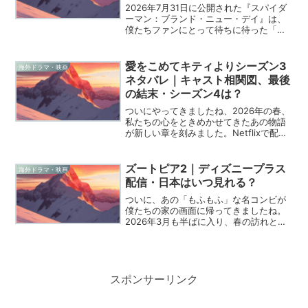
2026年7月31日に公開された『スパイダ
ーマン：ブランド・ニュー・デイ』は、
僕たちファンにとって待ちに待った「親
愛なる隣人」の新章となりましたね。こ
の映画において、スパイダーマンの孤独
な戦いに予期せぬ深みを与えてくれたの
愛をこめてキティよりシーズン3
海外ドラマ・映画
は、間違いなくあの...
ネタバレ｜キャスト相関図、最後
の結末・シーズン4は？
ついにやってきましたね、2026年の春、
私たちの心をときめかせてきたあの物語
が新しい章を刻みました。Netflixで配信
が始まった「愛をこめて、キティより」
シーズン3は、これまでのシリーズが積み
上げてきた期待を裏切らない、まさに感
ズートピア2｜ディズニープラス
海外ドラマ・映画
情のジェッ...
配信・日本はいつ見れる？
ついに、あの「もふもふ」な名コンビが
僕たちの家の画面に帰ってきましたね。
2026年3月も半ばに入り、春の訪れとと
もにディズニープラスで『ズートピア2』
の配信がスタートして、ネット上でもお
祭り騒ぎのような盛り上がりを見せてい
ます。前作から約9...
スポンサーリンク