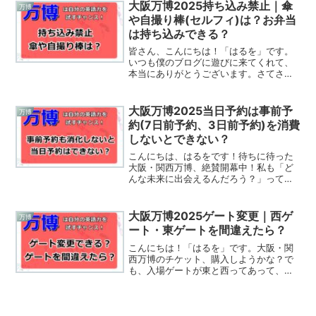
触れるのも楽しみだけど、やっぱり美味
大阪万博2025持ち込み禁止｜傘
万博
しいものを味わいたいじゃ...
や自撮り棒(セルフィ)は？お弁当
は持ち込みできる？
皆さん、こんにちは！「はるを」です。
いつも僕のブログに遊びに来てくれて、
本当にありがとうございます。さてさ
て、いよいよ大阪・関西万博の開幕！で
も、ちょっと気になることってあります
よね。特に初めて行く場所だと、「あ
大阪万博2025当日予約は事前予
万博
れ、これ持って行っても大丈夫...
約(7日前予約、3日前予約)を消費
しないとできない？
こんにちは、はるをです！待ちに待った
大阪・関西万博、絶賛開幕中！私も「ど
んな未来に出会えるんだろう？」って、
ワクワクが止まらない毎日を過ごしてい
ます。さて、万博に行かれる皆さん、き
っと今一番気になっていることの一つが
大阪万博2025ゲート変更｜西ゲ
万博
「パビリオンの予約」じゃ...
ート・東ゲートを間違えたら？
こんにちは！「はるを」です。大阪・関
西万博のチケット、購入しようかな？で
も、入場ゲートが東と西ってあって、ど
っちを選べばいいの？もし間違えちゃっ
たらどうなるの？そんな疑問、あります
よね。私も万博に行く前に、アクセス方
法やゲートのことで色々調...