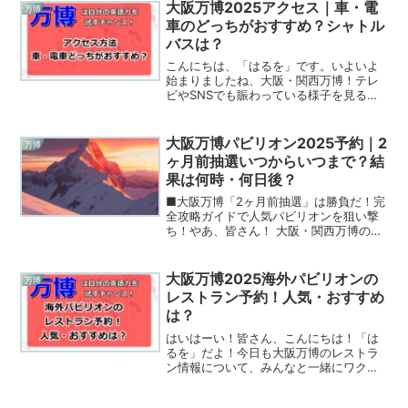
大阪万博2025アクセス｜車・電
万博
車のどっちがおすすめ？シャトル
バスは？
こんにちは、「はるを」です。いよいよ
始まりましたね、大阪・関西万博！テレ
ビやSNSでも賑わっている様子を見る
と、なんだかワクワクしちゃいますよ
ね。私も行ってみたいなぁと思っている
んですが、まず最初に悩んだのが「会場
大阪万博パビリオン2025予約｜2
万博
へのアクセス」なんです。電...
ヶ月前抽選いつからいつまで？結
果は何時・何日後？
■大阪万博「2ヶ月前抽選」は勝負だ！完
全攻略ガイドで人気パビリオンを狙い撃
ち！やあ、皆さん！ 大阪・関西万博の開
催が、いよいよ現実味を帯びてきて、ワ
クワクが止まらない方も多いんじゃない
でしょうか？ 僕もね、万博の情報を追い
大阪万博2025海外パビリオンの
万博
かける毎日なんです...
レストラン予約！人気・おすすめ
は？
はいはーい！皆さん、こんにちは！「は
るを」だよ！今日も大阪万博のレストラ
ン情報について、みんなと一緒にワクワ
クしながら徹底的に調べていくよ！せっ
かくの万博、未来の技術や世界の文化に