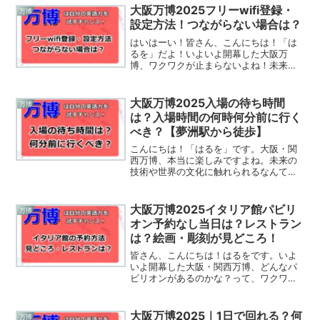
させてくれるのか、今からとっても楽し
大阪万博2025フリーwifi登録・
万博
みにしています。今日は、...
設定方法！つながらない場合は？
はいはーい！皆さん、こんにちは！「は
るを」だよ！いよいよ開幕した大阪万
博、ワクワクが止まらないよね！未来の
技術や世界中の文化に触れられる大チャ
ンスだけど、ちょっと気になるのが会場
のWi-Fi事情。せっかくの体験をスムーズ
大阪万博2025入場の待ち時間
万博
に楽しむためには、イ...
は？入場時間の何時何分前に行く
べき？【夢洲駅から徒歩】
こんにちは！「はるを」です。大阪・関
西万博、本当に楽しみですよね。未来の
技術や世界の文化に触れられるなんて、
考えるだけでワクワクします。でも、い
ざ行こう！ってなると、まず悩むのが
「どうやって行こうかな？」ということ
大阪万博2025イタリア館パビリ
万博
じゃないでしょうか。特に、...
オン予約なし当日は？レストラン
は？絵画・彫刻が見どころ！
皆さん、こんにちは！はるをです。いよ
いよ開幕した大阪・関西万博、どんなパ
ビリオンがあるのかな？って、ワクワク
しちゃいますよね。たくさんの国が出展
する中で、特に注目を集めているのがイ
タリア館！もう、芸術も食も文化も…全
大阪万博2025｜1日で回れる？何
万博