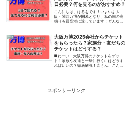
部まとめて体験できちゃう...
日必要？何を見るのがおすすめ？
こんにちは、はるをです！いよいよ大
阪・関西万博が開幕となり、私の胸の高
鳴りも最高潮に達しています！どんな新
しい発見や感動が待っているのか、想像
するだけでワクワクしちゃいますよね。
さて、万博に行こう！って決めたら、次
大阪万博2025会社からチケット
万博
に気になるのが「予約」のこ...
をもらったら？家族分・友だちの
チケットはどうする？
■わーい！大阪万博のチケットをゲッ
ト！家族や友達と一緒に行くにはどうす
ればいいの？徹底解説！皆さん、こんに
ちは！大阪万博の開催が待ち遠しくて、
毎日ワクワクしているんじゃないでしょ
うか？わたくし「はるを」の友だちは先
日、幸運なことに大阪万博の...
スポンサーリンク