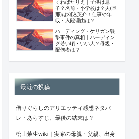
くわばたりえ｜子供は息
子？名前・小学校は？夫(旦
那)は刈込英介！仕事や年
収・入院理由は？
ハーディング・ケリガン襲
撃事件の真相｜ハーディン
グ若い頃・いい人？母親・
配偶者は？
最近の投稿
借りぐらしのアリエッティ感想ネタバ
レ・あらすじ、最後の結末は？
松山茉生wiki｜実家の母親・父親、出身