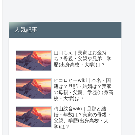
人気記事
山口もえ｜実家はお金持
ち？母親・父親や兄弟、学
歴(出身高校・大学)は？
ヒコロヒーwiki｜本名・国
籍は？旦那・結婚は？実家
の母親・父親、学歴(出身高
校・大学)は？
晴山紋音wiki｜旦那と結
婚・年数は？実家の母親・
父親、学歴(出身高校・大
学)は？