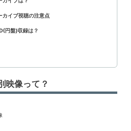
ーカイブは？
ーカイブ視聴の注意点
D(円盤)収録は？
別映像って？
像