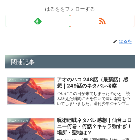
はるををフォローする
はるを
関連記事
アオのハコ 248話（最新話）感
アニメ・マンガ
想｜249話のネタバレ考察
ついにこの日が来てしまったのかと、読
み終えた瞬間に天を仰いで深い溜息をつ
いてしまいました。週刊少年ジャンプで
連載中の『アオのハコ』第248話は、こ
れまでの物語のすべてがこの瞬間のため
にあったのではないかと思わせるほど、
呪術廻戦ネタバレ感想｜仙台コロ
アニメ・マンガ
美しく、そしてあまりに...
ニー何巻・何話？キャラ強すぎ！
場所・聖地は？