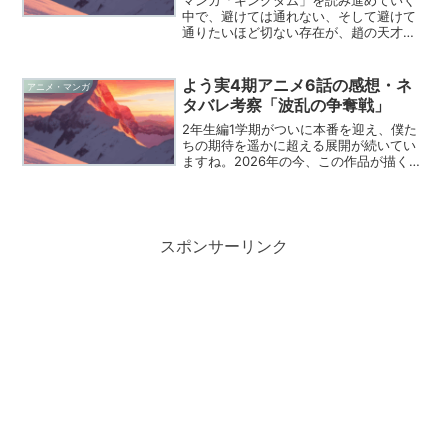
中で、避けては通れない、そして避けて
通りたいほど切ない存在が、趙の天才軍
師・李牧ですよね。秦国が中華統一とい
う壮大な夢を追いかける一方で、それを
最大の壁として阻み続ける彼の姿には、
よう実4期アニメ6話の感想・ネ
アニメ・マンガ
敵ながら惚れ込んでしまう...
タバレ考察「波乱の争奪戦」
2年生編1学期がついに本番を迎え、僕た
ちの期待を遥かに超える展開が続いてい
ますね。2026年の今、この作品が描く実
力主義の深淵に、改めて圧倒されていま
す。第6話は、これまでの静かな伏線が一
気に爆発し、物語が巨大なうねりとなっ
て動き出した転換...
スポンサーリンク