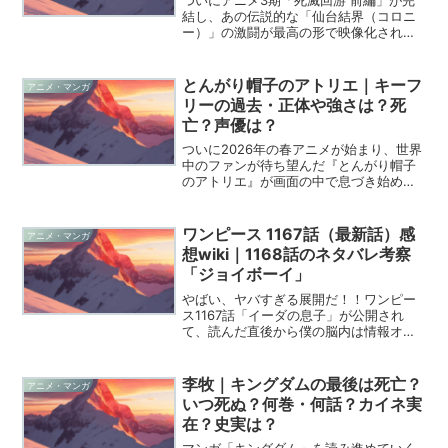
ついにアニメ3期「死滅回游 前編」が完
結し、あの伝説的な「仙台結界（コロニ
ー）」の激闘が最高の形で映像化されま
したね。2026年現在、SNSや考察サイト
でもこのエピソードの熱量はとどまると
ころを知らず、まさにファンにとっての
とんがり帽子のアトリエ｜キーフ
アニメ・マンガ
「デザート」のよ...
リーの過去・正体や強さは？死
亡？声優は？
ついに2026年の春アニメが始まり、世界
中のファンが待ち望んだ『とんがり帽子
のアトリエ』が画面の中で息づき始めま
したね。特に魔法使いキーフリーの人気
は凄まじく、最新のキャラクターランキ
ングでも堂々の2位に輝くなど、その美し
ワンピース 1167話（最新話）感
アニメ・マンガ
さとミステリアスな...
想wiki｜1168話のネタバレ考察
「ジョイボーイ」
やばい、ヤバすぎる展開だ！！ワンピー
ス1167話「イーダの息子」が公開され
て、読んだ直後から僕の脳内は情報オー
バーフローを起こしています。いや、本
当に尾田先生はどこまで伏線を張り巡ら
せているんだと、興奮と鳥肌が止まりま
李牧｜キングダムの最後は死亡？
アニメ・マンガ
せん！今週もまた、世界...
いつ死ぬ？何巻・何話？カイネ実
在？史実は？
マンガ「キングダム」を読み進めていく