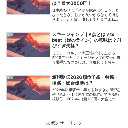
は？最大6000円！
仕事終わりに「今から飲みに行こう」と
なったとき、お店が見つからなくて街を
さまよった経験、誰しもありますよね。
そんな「今すぐ入りたい」という切実な
願いを叶えてくれる画期的な新サービス
が、2026年に入って大きな話題をさらっ
スキージャンプ｜K点とは？to
速報
ています。ホットペッ...
beat（緑のライン）の意味は？飛
びすぎ失格？
ミラノ・コルティナ五輪が盛り上がる
2026年の今、スキージャンプの空中に舞
う選手たちの姿には、何度見ても息を呑
むような美しさがありますね。真っ白な
雪原に映える色とりどりのラインや、実
況が叫ぶ専門用語に、ふと「あれってど
箱根駅伝2026順位予想｜往路・
速報
ういう意味なんだろう？...
復路・総合優勝は？
2026年箱根駅伝、早くも熱すぎる展望を
語り合おう！年末年始の風物詩である箱
根駅伝、2026年（第102回）大会につい
て、今から情報収集している皆さん、そ
の情熱、私にもビンビン伝わってきてい
ますよ。三大駅伝の残すは箱根だけ、今
年の戦国駅伝の...
スポンサーリンク