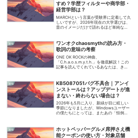
すめ？学歴フィルターや商学部・
経営学部は？
MARCHという言葉が受験界に定着して久
しいですが、2026年現在の大学選びは、
昔のイメージだけで語れるほど単純なも
のではなくなっています。中央大学と法
政大学、この伝統ある二校の間で揺れ動
く受験生の皆さんの姿を、私はこれまで
ワンオクchaosmythの読み方・
速報
数多く目にしてき...
歌詞の意味の考察
ONE OK ROCKの神曲、
「C.h.a.o.s.m.y.t.h.」を徹底解説！この
記事を読んでくれているあなたは、きっ
とこの曲が持つ熱いメッセージに惹かれ
ているんだろうと思います。僕も30代前
半ですが、21歳の頃にこの曲を聴いて以
KB5087051バグ不具合｜アンイ
速報
来、完...
ンストールは？アップデートが進
まない・終わらない場合は？
2026年も5月に入り、新緑が目に眩しい
季節になりましたが、Windowsユーザー
の僕たちにとっては、またあの「恒例行
事」の時期がやってきました。今月も第2
火曜日の翌日、日本時間では5月13日に、
大切なセキュリティ更新プログラムが配
ホットペッパーグルメ席押さえ機
速報
信され始...
能クーポンの使い方・対象店舗