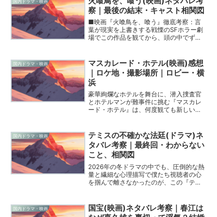
火喰鳥を、喰う(映画)ネタバレ考
国内ドラマ・映画
察｜最後の結末・キャスト相関図
■映画『火喰鳥を、喰う』徹底考察：言
葉が現実を上書きする戦慄のSFホラー劇
場でこの作品を観てから、頭の中でずっ
とエンドロールが流れているような、奇
妙な余韻に囚われている人はきっと多い
んじゃないでしょうか。ホラー？ ミステ
マスカレード・ホテル(映画)感想
国内ドラマ・映画
リー？ SF？どのジ...
｜ロケ地・撮影場所｜ロビー・横
浜
豪華絢爛なホテルを舞台に、潜入捜査官
とホテルマンが難事件に挑む『マスカレ
ード・ホテル』は、何度観ても新しい発
見がある贅沢なエンターテインメント作
品ですよね。稀代のストーリーテラーで
ある東野圭吾さんの作家生活25周年を記
テミスの不確かな法廷(ドラマ)ネ
国内ドラマ・映画
念して執筆されたこのミ...
タバレ考察｜最終回・わからない
こと、相関図
2026年の冬ドラマの中でも、圧倒的な熱
量と繊細な心理描写で僕たち視聴者の心
を掴んで離さなかったのが、この『テミ
スの不確かな法廷』ではないでしょう
か。発達障害という自身の特性を隠しな
がら、法という絶対的な物差しで「正
国宝(映画)ネタバレ考察｜春江は
国内ドラマ・映画
義」の在り方を問い続ける...