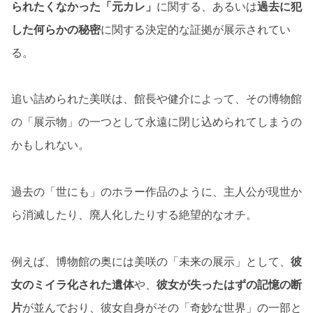
られたくなかった「元カレ」
に関する、あるいは
過去に犯
した何らかの秘密
に関する決定的な証拠が展示されてい
る。
追い詰められた美咲は、館長や健介によって、その博物館
の「展示物」の一つとして永遠に閉じ込められてしまうの
かもしれない。
過去の「世にも」のホラー作品のように、主人公が現世か
ら消滅したり、廃人化したりする絶望的なオチ。
例えば、博物館の奥には美咲の「未来の展示」として、
彼
女のミイラ化された遺体
や、
彼女が失ったはずの記憶の断
片
が並んでおり、彼女自身がその「奇妙な世界」の一部と