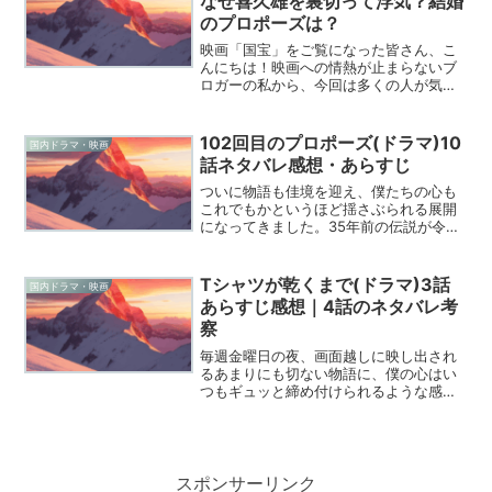
なぜ喜久雄を裏切って浮気？結婚
のプロポーズは？
映画「国宝」をご覧になった皆さん、こ
んにちは！映画への情熱が止まらないブ
ロガーの私から、今回は多くの人が気に
なっているであろう、春江の「裏切り」
と「浮気」という印象について、深掘り
してみたいと思います。映画を観た方の
102回目のプロポーズ(ドラマ)10
国内ドラマ・映画
中には、「なぜ春江は喜久...
話ネタバレ感想・あらすじ
ついに物語も佳境を迎え、僕たちの心も
これでもかというほど揺さぶられる展開
になってきました。35年前の伝説が令和
の時代にこうして息づいているのを見る
と、一人のドラマファンとして感慨深い
ものがあります。102回目のプロポーズ
Tシャツが乾くまで(ドラマ)3話
国内ドラマ・映画
(ドラマ)10話まで...
あらすじ感想｜4話のネタバレ考
察
毎週金曜日の夜、画面越しに映し出され
るあまりにも切ない物語に、僕の心はい
つもギュッと締め付けられるような感覚
に陥ります。金曜ドラマ『Tシャツが乾く
まで』の第3話が放送されましたが、皆さ
んはあの衝撃的なラストシーンをどのよ
うに受け止めたでしょ...
スポンサーリンク