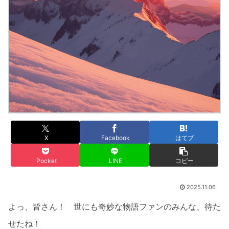
X
Facebook
はてブ
Pocket
LINE
コピー
2025.11.06
よっ、皆さん！ 世にも奇妙な物語ファンのみんな、待た
せたね！