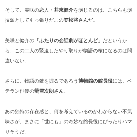
そして、美咲の恋人・
井東健介
を演じるのは、こちらも演
技派として引っ張りだこの
笠松将さん
だ。
美咲と健介の
「ふたりの会話劇がほとんど」
だというか
ら、この二人の緊迫したやり取りが物語の核になるのは間
違いない。
さらに、物語の鍵を握るであろう
博物館の館長役
には、ベ
テラン俳優の
螢雪次朗さん
。
あの独特の存在感と、何を考えているのかわからない不気
味さが、まさに「世にも」の奇妙な館長役にぴったりハマ
りそうだ。