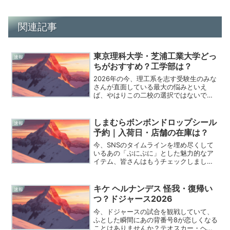
関連記事
東京理科大学・芝浦工業大学どっ
速報
ちがおすすめ？工学部は？
2026年の今、理工系を志す受験生のみな
さんが直面している最大の悩みといえ
ば、やはりこの二校の選択ではないでし
ょうか。東京理科大学と芝浦工業大学、
どちらも素晴らしい実績を誇る名門です
が、その色合いは驚くほどに異なってい
しまむらボンボンドロップシール
速報
ます。僕自身、多くの受...
予約｜入荷日・店舗の在庫は？
今、SNSのタイムラインを埋め尽くして
いるあの「ぷにぷに」とした魅力的なア
イテム、皆さんはもうチェックしました
か。2026年の幕開けとともに、しまむら
が放つ「ボンボンドロップシール ミニ」
の争奪戦がいよいよ始まろうとしていま
キケ ヘルナンデス 怪我・復帰い
速報
す。仕事やプライ...
つ？ドジャース2026
今、ドジャースの試合を観戦していて、
ふとした瞬間にあの背番号8が恋しくなる
ことはありませんか？テオスカー・ヘル