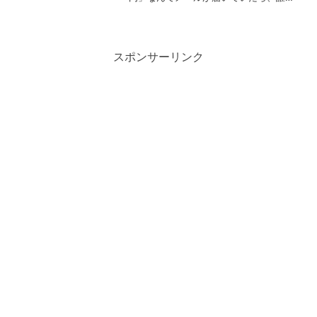
って一瞬は心臓がドキッとしてしまいま
すよね。2026年になった今でも、こうし
た不安を巧みに煽るフィッシング詐欺は
巧妙化を続けていて...
スポンサーリンク