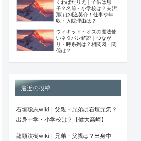
くわばたりえ｜子供は息
子？名前・小学校は？夫(旦
那)は刈込英介！仕事や年
収・入院理由は？
ウィキッド・オズの魔法使
いネタバレ解説｜つなが
り・時系列は？相関図・関
係は？
最近の投稿
石垣聡志wiki｜父親・兄弟は石垣元気？
出身中学・小学校は？【健大高崎】
龍頭汰樹wiki｜兄弟・父親は？出身中