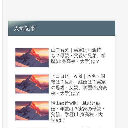
人気記事
山口もえ｜実家はお金持
ち？母親・父親や兄弟、学
歴(出身高校・大学)は？
ヒコロヒーwiki｜本名・国
籍は？旦那・結婚は？実家
の母親・父親、学歴(出身高
校・大学)は？
晴山紋音wiki｜旦那と結
婚・年数は？実家の母親・
父親、学歴(出身高校・大
学)は？