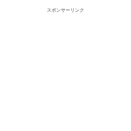
す。生方美久さんの脚本が...
スポンサーリンク