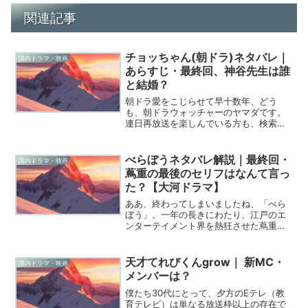
関連記事
チョッちゃん(朝ドラ)ネタバレ｜
国内ドラマ・映画
あらすじ・最終回、神谷先生は誰
と結婚？
朝ドラ愛をこじらせて早十数年、どう
も、朝ドラウォッチャーのヤマダです。
連日再放送を楽しんでいる方も、検索で
たどり着いた初めましての方も、ありが
とうございます。今、NHK BSで放送中の
「チョッちゃん」、本当に素晴らしい作
べらぼうネタバレ解説｜最終回・
国内ドラマ・映画
品ですよね。今回は、...
蔦重の最後のセリフはなんて言っ
た？【大河ドラマ】
ああ、終わってしまいましたね、「べら
ぼう」。一年の長きにわたり、江戸のエ
ンターテイメント界を熱狂させた蔦重
（横浜流星さん）の「夢噺」が、あまり
にも粋で、そして笑いに満ちたラストを
迎えたことに、私は今も興奮冷めやらぬ
天才てれびくんgrow｜ 新MC・
国内ドラマ・映画
状態です。最終回（第48回...
メンバーは？
僕たち30代にとって、夕方のEテレ（教
育テレビ）は単なる放送枠以上の存在で