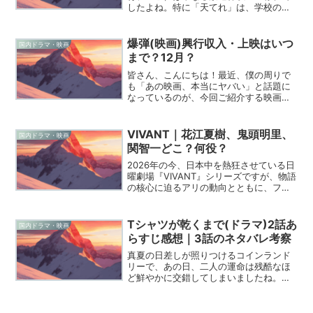
したよね。特に「天てれ」は、学校の宿
題を放り出して画面にかじりついてい
た、大切な思い出の代名詞です。2026年
の春、あの頃のワクワク感を胸に抱いた
爆弾(映画)興行収入・上映はいつ
国内ドラマ・映画
まま大人になった僕た...
まで？12月？
皆さん、こんにちは！最近、僕の周りで
も「あの映画、本当にヤバい」と話題に
なっているのが、今回ご紹介する映画
「爆弾」です。皆さんも「この作品、気
になるけど、一体どんな内容なんだろ
う？」「こんなにヒットしてるなら、早
VIVANT｜花江夏樹、鬼頭明里、
国内ドラマ・映画
く観に行きたいけど、いつまで...
関智一どこ？何役？
2026年の今、日本中を熱狂させている日
曜劇場『VIVANT』シリーズですが、物語
の核心に迫るアリの動向とともに、ファ
ンの間で最も熱く語られているのが豪華
すぎる声優陣の起用についてです。メイ
ンストーリーの裏側で、一瞬だけ映る画
Tシャツが乾くまで(ドラマ)2話あ
国内ドラマ・映画
面や耳をかすめ...
らすじ感想｜3話のネタバレ考察
真夏の日差しが照りつけるコインランド
リーで、あの日、二人の運命は残酷なほ
ど鮮やかに交錯してしまいましたね。僕
たち視聴者の心に深い爪痕を残した第1話
から、物語はさらに複雑で、それでいて
繊細な「秘密」の層を重ね始めていま