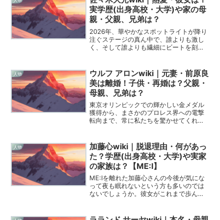
人物
まいます。2026年という新...
実学歴(出身高校・大学)や家の母
親・父親、兄弟は？
2026年、華やかなスポットライトが降り
注ぐステージの真ん中で、誰よりも激し
く、そして誰よりも繊細にビートを刻む
一人の青年がいます。彼の名は佐々木大
光、新進気鋭のグループ「KEY TO LIT」
の心臓とも言える存在です。かつて「狂
ウルフ アロンwiki｜元妻・前原良
人物
犬」という...
美は離婚！子供・再婚は？父親・
母親、兄弟は？
東京オリンピックでの輝かしい金メダル
獲得から、まさかのプロレス界への電撃
転向まで、常に私たちを驚かせてくれる
ウルフアロン選手。柔道界の頂点を極め
た彼が、今度は四角いリングの上で新た
な伝説を刻み始めており、その一挙手一
加藤心wiki｜脱退理由・何があっ
人物
投足から目が離せませんよ...
た？学歴(出身高校・大学)や実家
の家族は？【ME:I】
ME:Iを離れた加藤心さんの今後が気にな
って夜も眠れないという方も多いのでは
ないでしょうか。彼女がこれまで歩んで
きた道のりや素顔について、wikipediaに
負けないくらい深掘りして、心を込めて
解説していこうと思います。加藤心｜プ
ラランド サーヤwiki｜本名・母親