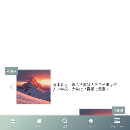
藤木直人｜嫁の学歴は大学？子供は何
人？学校・大学は？再婚で元妻？
増田彩乃wiki｜彼氏は今日好き？学歴(出
メニュー
ホーム
検索
トップ
サイドバー
身高校・大学)や実家の母親・父親は？