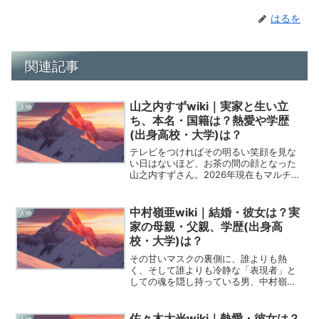
はるを
関連記事
山之内すずwiki｜実家と生い立
人物
ち、本名・国籍は？熱愛や学歴
(出身高校・大学)は？
テレビをつければその明るい笑顔を見な
い日はないほど、お茶の間の顔となった
山之内すずさん。2026年現在もマルチな
才能で走り続ける彼女ですが、その完璧
なスター像の裏側には、私たちが想像も
できないような壮絶なドラマが隠されて
中村嶺亜wiki｜結婚・彼女は？実
人物
いるのをご存知でしょ...
家の母親・父親、学歴(出身高
校・大学)は？
その甘いマスクの裏側に、誰よりも熱
く、そして誰よりも冷静な「表現者」と
しての魂を隠し持っている男、中村嶺
亜。彼を語る時、単なる「アイドル」と
いう言葉だけでは、その魅力の半分も伝
えきれないようなもどかしさを感じてし
佐々木大光wiki｜熱愛・彼女は？