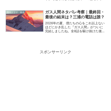
マ「不適切にもほどがある！」です。プ
ロデューサーには磯山晶さんが名を連
ね、かつての「池袋ウエストゲートパー
ガス人間ネタバレ考察｜最終回・
国内ドラマ・映画
ク」や「木更津キャッツア...
最後の結末は？三浦の電話は誰？
2026年の夏、僕たちの心をこれ以上ない
ほどにかき乱した『ガス人間』がついに
完結しましたね。全8話を駆け抜けた後
の、あの重苦しくも美しい余韻に浸って
いる人も多いのではないでしょうか。特
撮という枠を借りて、現代社会の「搾
取」という病理を剥き出...
スポンサーリンク