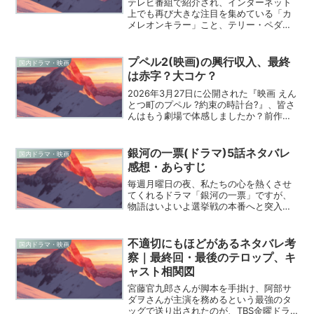
テレビ番組で紹介され、インターネット
上でも再び大きな注目を集めている「カ
メレオンキラー」こと、テリー・ペダ
ー・ラスムッセン。アメリカの静かな公
園の奥深くで、数十年の時を経て発見さ
れたドラム缶と、その中に隠されていた
プペル2(映画)の興行収入、最終
国内ドラマ・映画
あまりにも悲しい真実を皆さ...
は赤字？大コケ？
2026年3月27日に公開された『映画 えん
とつ町のプペル ?約束の時計台?』、皆さ
んはもう劇場で体感しましたか？前作か
ら約5年という歳月を経て公開されたこの
続編、ネット上では「爆死」だの「大コ
ケ」だのと騒がれていますが、その実態
銀河の一票(ドラマ)5話ネタバレ
国内ドラマ・映画
は一体どう...
感想・あらすじ
毎週月曜日の夜、私たちの心を熱くさせ
てくれるドラマ「銀河の一票」ですが、
物語はいよいよ選挙戦の本番へと突入
し、一瞬も目が離せない展開になってき
ましたね。政治という一見すると難しそ
うなテーマを扱いながら、実は私たちの
不適切にもほどがあるネタバレ考
国内ドラマ・映画
すぐ足元にある生活の物語で...
察｜最終回・最後のテロップ、キ
ャスト相関図
宮藤官九郎さんが脚本を手掛け、阿部サ
ダヲさんが主演を務めるという最強のタ
ッグで送り出されたのが、TBS金曜ドラ