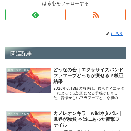
はるををフォローする
はるを
関連記事
どうなの会｜エクササイズバンド
国内ドラマ・映画
フラフープどっちが痩せる？検証
結果
2026年6月3日の放送は、僕らダイエッタ
ーにとって伝説回になる予感がしまし
た。昔懐かしいフラフープと、令和の宅
トレの主役であるエクササイズバンド、
この二つが激突するなんて誰が予想でき
たでしょうか。餅田コシヒカリさんと大
カメレオンキラーwikiネタバレ｜
国内ドラマ・映画
橋ミチ子さんのガチす...
世界が騒然 本当にあった衝撃フ
ァイル