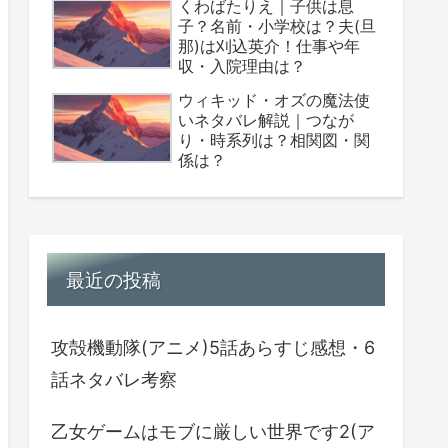
くわばたりえ｜子供は息
子？名前・小学校は？夫(旦
那)は刈込英介！仕事や年
収・入院理由は？
ウィキッド・オズの魔法使
いネタバレ解説｜つなが
り・時系列は？相関図・関
係は？
最近の投稿
攻殻機動隊(アニメ)5話あらすじ感想・6
話ネタバレ考察
乙女ゲームはモブに厳しい世界です2(ア