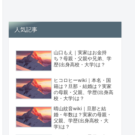
人気記事
山口もえ｜実家はお金持
ち？母親・父親や兄弟、学
歴(出身高校・大学)は？
ヒコロヒーwiki｜本名・国
籍は？旦那・結婚は？実家
の母親・父親、学歴(出身高
校・大学)は？
晴山紋音wiki｜旦那と結
婚・年数は？実家の母親・
父親、学歴(出身高校・大
学)は？