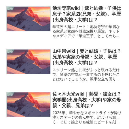
池坊専宗wiki｜嫁と結婚・子供は
人物
息子？家系図(兄弟・父親)、学歴
(出身高校・大学)は？
華道界の超エリート！池坊専宗の華麗な
る家系と素顔を徹底深掘り最近、ネット
やメディアで「華道王子」としてめちゃ
くちゃ注目を集めている池坊専宗さん、
皆さんご存知ですよね？彼をただのイケ
メン華道家で終わらせてはいけないんで
山中崇wiki｜妻と結婚・子供は？
人物
すよ！彼のバックグラウン...
兄弟や実家の母親・父親、学歴
(出身高校・大学)は？
スクリーン越しに彼がふっと現れるだけ
で、物語の空気が一変するのを感じたこ
とはないでしょうか。派手な立ち回りで
目を引く主役ではないかもしれません
が、その場に流れる時間を豊かに、そし
て深く彩る山中崇さんという俳優の存在
佐々木大光wiki｜熱愛・彼女は？
人物
は、今の日本映画界やドラマ...
実学歴(出身高校・大学)や家の母
親・父親、兄弟は？
2026年、華やかなスポットライトが降り
注ぐステージの真ん中で、誰よりも激し
く、そして誰よりも繊細にビートを刻む
一人の青年がいます。彼の名は佐々木大