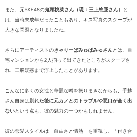
また、元SKE48の
鬼頭桃菜さん（現：三上悠亜さん）
と
は、当時未成年だったこともあり、キス写真のスクープが
大きな問題となりましたね。
さらにアーティストの
きゃりーぱみゅぱみゅさん
とは、自
宅マンションから2人揃って出てきたところがスクープさ
れ、二股疑惑まで浮上したことがあります。
こんなに多くの女性と華麗な噂を振りまきながらも、手越
さん自身は
別れた後に元カノとのトラブルや悪口が全く出
ない
という点も、彼の魅力の一つかもしれません。
彼の恋愛スタイルは「自由さと情熱」を重視し、「付き合