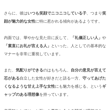
さらに、彼は
いつも笑顔でニコニコしている子
、つまり
笑
顔が魅力的な女性
に特に惹かれる傾向があるようです。
内面では、華やかな見た目に反して、
「礼儀正しい人」
や
「素直にお礼が言える人」
といった、人としての基本的な
マナーを非常に重視しています。
また、
気配りができる
のはもちろん、
自分の意見が言えて
芯がある
自立した女性が好きだと語る一方、
守ってあげた
くなるような甘え上手な女性
にも魅力を感じる、という
ギ
ャップのある理想像
を持っています。