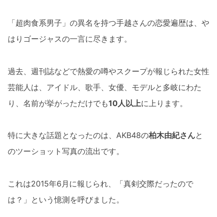
「超肉食系男子」の異名を持つ手越さんの恋愛遍歴は、や
はりゴージャスの一言に尽きます。
過去、週刊誌などで熱愛の噂やスクープが報じられた女性
芸能人は、アイドル、歌手、女優、モデルと多岐にわた
り、名前が挙がっただけでも
10人以上
に上ります。
特に大きな話題となったのは、AKB48の
柏木由紀さん
と
のツーショット写真の流出です。
これは2015年6月に報じられ、「真剣交際だったので
は？」という憶測を呼びました。