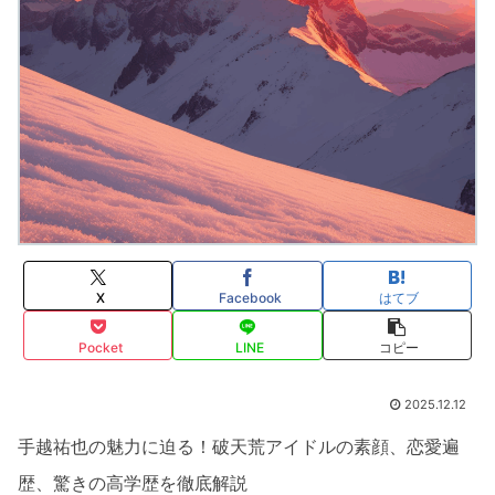
X
Facebook
はてブ
Pocket
LINE
コピー
2025.12.12
手越祐也の魅力に迫る！破天荒アイドルの素顔、恋愛遍
歴、驚きの高学歴を徹底解説