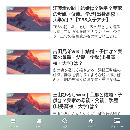
光、新進気鋭のグループ「KEY TO LIT」
の心臓とも言える存在です。かつて「狂
江藤愛wiki｜結婚は？独身？実家
人物
犬」という...
の母親・父親、学歴(出身高校・
大学)は？【TBS女子アナ】
TBSの朝、昼、そして夜の顔として活躍
し続けている江藤愛アナウンサー、今ネ
ット上での注目度がものすごいことにな
っていますよね！安定感のある進行はも
ちろん、テレビで見せる優しくて落ち着
いた笑顔に、僕たち視聴者は日々癒され
吉田兄弟wiki｜結婚・子供は？実
人物
ています。こんなに人気...
家の母親・父親、学歴(出身高
校・大学)は？
あの魂を激しく揺さぶる、津軽三味線の
旋律。静寂を切り裂くような鋭い撥さば
きと、胸の奥深くにまで響く重厚な低音
の重なり。デビューから四半世紀を超え
た今、彼らが奏でる音は、もはや単なる
伝統芸能の枠を超え、一つの完成された
三山ひろしwiki｜旦那と結婚・子
人物
アートとして世界を魅了し...
供は？実家の母親・父親、学歴
(出身高校・大学)は？
三山ひろしさんといえば、紅白歌合戦で
のけん玉ギネス挑戦が年末の風物詩とし
て定着していますよね。あの温かみのあ
メニュー
ホーム
検索
トップ
サイドバー
る「ビタミンボイス」を聞くと、なんだ