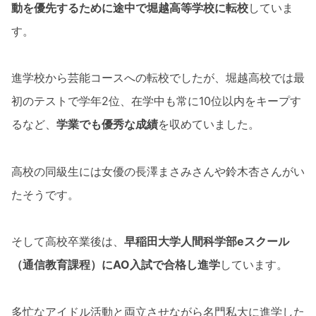
動を優先するために途中で堀越高等学校に転校
していま
す。
進学校から芸能コースへの転校でしたが、堀越高校では最
初のテストで学年2位、在学中も常に10位以内をキープす
るなど、
学業でも優秀な成績
を収めていました。
高校の同級生には女優の長澤まさみさんや鈴木杏さんがい
たそうです。
そして高校卒業後は、
早稲田大学人間科学部eスクール
（通信教育課程）にAO入試で合格し進学
しています。
多忙なアイドル活動と両立させながら名門私大に進学した