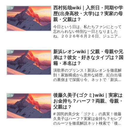
強い彼女の魂に、僕はどうしようもなく
惹かれてしまいます。今日は、今やテレ
西村拓哉wiki｜入所日・同期や学
人物
ビで見ない日はないほど大...
歴(出身高校・大学)は？実家の母
親・父親は？
今日という日は、私たちファンにとって
忘れられない特別な一日となりました
ね。２０２６年６月２６日、ジュニア界
に激震が走った新グループ「Ｈｏｗｚｉ
ｔ（ハウジー）」の結成発表は、まさに
彼、西村拓哉くんの新たな航海の始まり
新浜レオンwiki｜父親・母親や兄
人物
を告げるファンファーレのよ...
弟は？彼女・好きなタイプは？国
籍・本名は？
演歌界のプリンス！新浜レオンを徹底解
剖！家族構成から意外な経歴、紅白出場
の裏側まで深掘り今、ネットで「新浜レ
オン」の名前を検索しているあなた！そ
れはもう、演歌・歌謡界に現れたこの眩
しすぎるスターの魅力に、完全に惹きつ
後藤久美子(ゴクミ)wiki｜実家は
人物
けられている証拠だと思い...
お金持ち？ハーフ？両親、母親・
父親は？
# 国民的美少女「ゴクミ」の真実！後藤
久美子はハーフ？実家は金持ち？セレブ
のルーツを徹底解説ネット検索で「後藤
久美子」と打ち込むと、今も変わらない