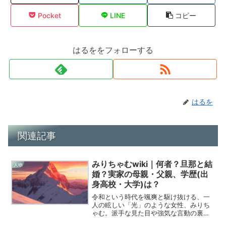
Pocket
LINE
コピー
はるををフォローする
はるを
関連記事
みりちゃむwiki｜何者？旦那と結
人物
婚？実家の母親・父親、学歴(出
身高校・大学)は？
令和という時代を颯爽と駆け抜ける、一
人の眩しい「光」のような女性、みりち
ゃむ。派手な見た目や強気な言動の裏側
にある、繊細で、それでいて鋼のように