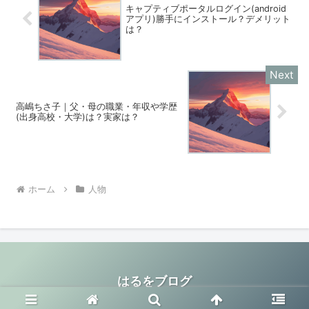
キャプティブポータルログイン(android
アプリ)勝手にインストール？デメリット
は？
高嶋ちさ子｜父・母の職業・年収や学歴
(出身高校・大学)は？実家は？
ホーム
人物
はるをブログ
© 2025 はるをブログ.