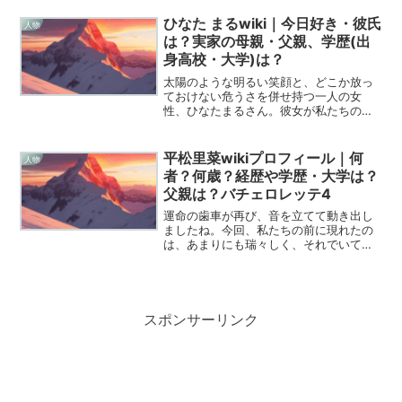
あの圧倒的な美貌に、思わずため息が出
ちゃいますよね。若い頃は「国民的美少
ひなた まるwiki｜今日好き・彼氏
人物
女」として一世を風靡し...
は？実家の母親・父親、学歴(出
身高校・大学)は？
太陽のような明るい笑顔と、どこか放っ
ておけない危うさを併せ持つ一人の女
性、ひなたまるさん。彼女が私たちの前
に現れてから、一体どれほどの月日が流
れたでしょうか。恋愛リアリティーショ
ーで一途な恋を追いかけていた少女は、
平松里菜wikiプロフィール｜何
人物
今や迷いも葛藤もさらけ出し...
者？何歳？経歴や学歴・大学は？
父親は？バチェロレッテ4
運命の歯車が再び、音を立てて動き出し
ましたね。今回、私たちの前に現れたの
は、あまりにも瑞々しく、それでいて誰
にも侵せない聖域のような意志を瞳に宿
した一人の女性です。彼女の名前は、平
松里菜。2026年の今、日本中が熱い視線
を注ぐ彼女の物語を、...
スポンサーリンク