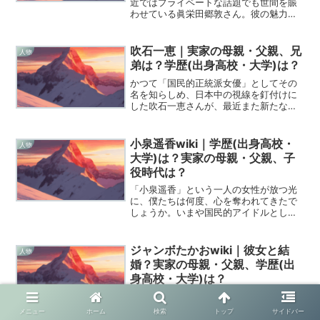
近ではプライベートな話題でも世間を賑
わせている眞栄田郷敦さん。彼の魅力は
単なる二世俳優という枠には収まりきら
ず、そのストイックな生き様や深い感受
性に、僕たち同世代もつい引き込まれて
吹石一恵｜実家の母親・父親、兄
人物
しまいますよね。今回は、...
弟は？学歴(出身高校・大学)は？
かつて「国民的正統派女優」としてその
名を知らしめ、日本中の視線を釘付けに
した吹石一恵さんが、最近また新たな輝
きを放ち始めていますね。結婚や出産を
経てメディアで見かける機会は以前より
穏やかになりましたが、その圧倒的な存
小泉遥香wiki｜学歴(出身高校・
人物
在感や美しさは今もなお多...
大学)は？実家の母親・父親、子
役時代は？
「小泉遥香」という一人の女性が放つ光
に、僕たちは何度、心を奪われてきたで
しょうか。いまや国民的アイドルとし
て、老若男女を問わず愛される存在とな
った「超ときめき?宣伝部」のボーカルの
要。彼女が歩んできた25年間の道のり
ジャンボたかおwiki｜彼女と結
人物
は、決して平坦なものだけ...
婚？実家の母親・父親、学歴(出
身高校・大学)は？
最近、テレビやYouTubeで見ない日はな
いほど圧倒的な存在感を放っているの
メニュー
ホーム
検索
トップ
サイドバー
が、お笑いコンビ「レインボー」のジャ