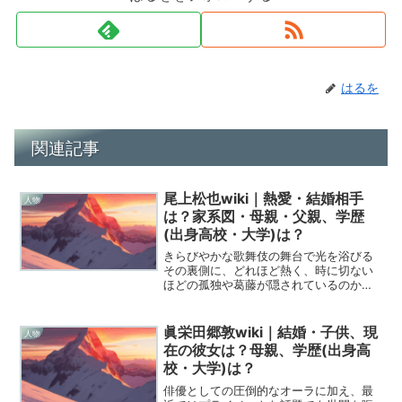
はるを
関連記事
尾上松也wiki｜熱愛・結婚相手
人物
は？家系図・母親・父親、学歴
(出身高校・大学)は？
きらびやかな歌舞伎の舞台で光を浴びる
その裏側に、どれほど熱く、時に切ない
ほどの孤独や葛藤が隠されているのか
を、あなたは知っているでしょうか。私
が今回、心を込めて筆を執るのは、歌舞
伎界の若きリーダーとして道を切り開き
眞栄田郷敦wiki｜結婚・子供、現
人物
続ける、二代目尾上松也さん...
在の彼女は？母親、学歴(出身高
校・大学)は？
俳優としての圧倒的なオーラに加え、最