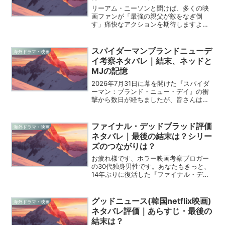
リーアム・ニーソンと聞けば、多くの映
画ファンが「最強の親父が敵をなぎ倒
す」痛快なアクションを期待しますよ
ね。2026年となった今でも彼の人気は根
強いですが、2019年に公開された『スノ
ー・ロワイヤル』は、これまでの彼のキ
スパイダーマンブランドニューデ
海外ドラマ・映画
ャリアにおける復讐劇...
イ考察ネタバレ｜結末、ネッドと
MJの記憶
2026年7月31日に幕を開けた『スパイダ
ーマン：ブランド・ニュー・デイ』の衝
撃から数日が経ちましたが、皆さんはも
う劇場へ足を運ばれましたか？僕自身、
映画館の暗闇の中でトム・ホランド演じ
るピーター・パーカーの新たな苦悩と成
ファイナル・デッドブラッド評価
海外ドラマ・映画
長を目撃し、エンド...
ネタバレ｜最後の結末は？シリー
ズのつながりは？
お疲れ様です、ホラー映画考察ブロガー
の30代独身男性です。あなたもきっと、
14年ぶりに復活した『ファイナル・デッ
ドブラッド（Final Destination
Bloodlines）』の情報を求めて、たどり
着いてくれたのですね。このシリーズ...
グッドニュース(韓国netflix映画)
海外ドラマ・映画
ネタバレ評価｜あらすじ・最後の
結末は？