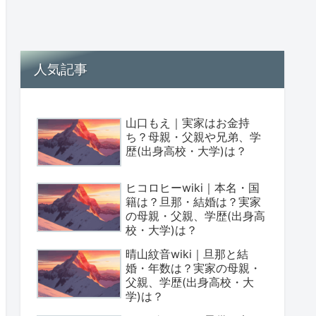
人気記事
山口もえ｜実家はお金持
ち？母親・父親や兄弟、学
歴(出身高校・大学)は？
ヒコロヒーwiki｜本名・国
籍は？旦那・結婚は？実家
の母親・父親、学歴(出身高
校・大学)は？
晴山紋音wiki｜旦那と結
婚・年数は？実家の母親・
父親、学歴(出身高校・大
学)は？