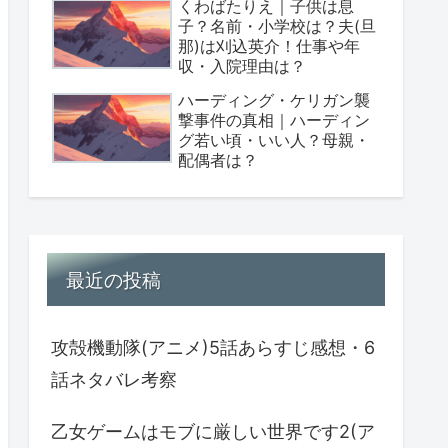
くわばたりえ｜子供は息
子？名前・小学校は？夫(旦
那)は刈込英介！仕事や年
収・入院理由は？
ハーディング・ケリガン襲
撃事件の真相｜ハーディン
グ若い頃・いい人？母親・
配偶者は？
最近の投稿
攻殻機動隊(アニメ)5話あらすじ感想・6
話ネタバレ考察
乙女ゲームはモブに厳しい世界です2(ア