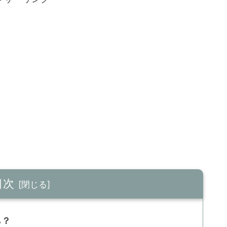
目次
ら？