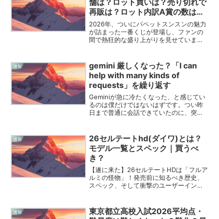
舗は？ロット買いは？売り切れで
再販は？ロット内訳A賞の数は何
個？
2026年、ついにパペットスンスンの魅力
が詰まった一番くじが登場し、ファンの
間で熱狂的な盛り上がりを見せています
ね。あのふわふわした白い毛並みを見て
いるだけで、日々の疲れがどこかへ飛ん
でいってしまうような気がしてなりませ
gemini 厳しくなった？「I can
速報
ん。大好きなパンをテ...
help with many kinds of
requests」を繰り返す
Geminiが急に冷たくなった、と感じてい
るのは僕だけではないはずです。つい昨
日まで普通に会話できていたのに、突然
「I can help with many kinds of
requests, but it appears this on...
26セルテートhd(ダイワ)とは？
速報
モデル一覧とスペック｜買うべ
き？
【遂に来た】26セルテートHDは「フルア
ルミの怪物」！発売前に知るべき歴史、
スペック、そして衝撃のユーザーインプ
レダイワから2026年2月に登場する「26
セルテートHD」の情報、もうチェックし
ましたよね？ティザー映像が公開された
東京都立高校入試2026平均点・
速報
とき、SNS...