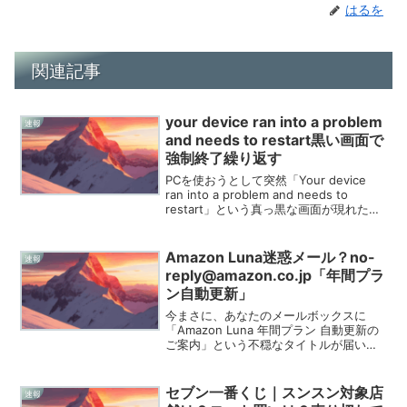
はるを
関連記事
your device ran into a problem
速報
and needs to restart黒い画面で
強制終了繰り返す
PCを使おうとして突然「Your device
ran into a problem and needs to
restart」という真っ黒な画面が現れた
ら、誰だって頭が真っ白になりますよ
ね。2026年に入ってから、Windows 11
のア...
Amazon Luna迷惑メール？no-
速報
reply@amazon.co.jp「年間プラ
ン自動更新」
今まさに、あなたのメールボックスに
「Amazon Luna 年間プラン 自動更新の
ご案内」という不穏なタイトルが届い
て、不安な気持ちで画面を見つめていま
せんか。2026年3月の終わり、年度末の
忙しさに追われている時期を狙い澄まし
セブン一番くじ｜スンスン対象店
速報
たかのように...