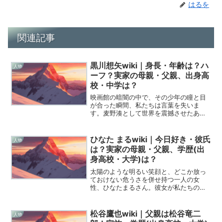
はるを
関連記事
黒川想矢wiki｜身長・年齢は？ハ
人物
ーフ？実家の母親・父親、出身高
校・中学は？
映画館の暗闇の中で、その少年の瞳と目
が合った瞬間、私たちは言葉を失いま
す。麦野湊として世界を震撼させたあの
日から、彼は一歩ずつ、しかし確実に
「表現者」としての深淵へと歩みを進め
てきました。今日は、いま最も目が離せ
ひなた まるwiki｜今日好き・彼氏
人物
ない若き才能、黒川想矢という...
は？実家の母親・父親、学歴(出
身高校・大学)は？
太陽のような明るい笑顔と、どこか放っ
ておけない危うさを併せ持つ一人の女
性、ひなたまるさん。彼女が私たちの前
に現れてから、一体どれほどの月日が流
れたでしょうか。恋愛リアリティーショ
ーで一途な恋を追いかけていた少女は、
松谷鷹也wiki｜父親は松谷竜二
人物
今や迷いも葛藤もさらけ出し...