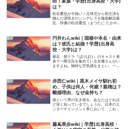
郎！家族・学歴(出身高校・大学)
は？
松谷鷹也が今熱い！元球児から初主演を
掴んだ遅咲きのシンデレラを徹底解説最
近、俳優の松谷鷹也（まつたに たかや）
さんの話題がネットを賑わせていますよ
ね！彼の名前を聞いて、ハッとした人も
多いのではないでしょうか。映画『栄光
円井わんwiki｜国籍や本名・由来
人物
のバックホーム』での主...
は？彼氏と結婚？学歴(出身高
校・大学)は？
最近、朝ドラ『ばけばけ』のキャスト発
表で一際注目を集めている女優さんがい
ますよね。独特な空気感をまとい、一度
見たら忘れられない存在感を放つ「円井
わん」さんです。彼女のことをもっと知
りたいと思って検索している皆さんのた
赤西仁wiki｜黒木メイサ馴れ初
人物
めに、Wikipedia...
め、子供は何人・何歳？親権は？
離婚理由、なぜ金持ち？
彼という男の生き様を、あなたはどれほ
ど深く知っているでしょうか。日本のエ
ンターテインメント界において、これほ
どまでに「自由」と「責任」を両立さ
せ、自らの力で道を切り拓いてきた表現
者は他にいないかもしれません。元KAT-
藤嶌果歩wiki｜学歴(出身高校・
人物
TUNのメンバーとして...