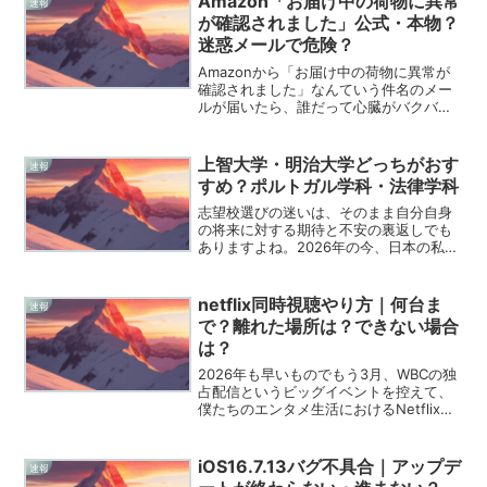
Amazon「お届け中の荷物に異常
速報
ました。でも...
が確認されました」公式・本物？
迷惑メールで危険？
Amazonから「お届け中の荷物に異常が
確認されました」なんていう件名のメー
ルが届いたら、誰だって心臓がバクバク
してしまいますよね。僕もAmazonでガ
ジェットをポチるのが日課なので、配送
トラブルの通知が来ると「せっかく楽し
上智大学・明治大学どっちがおす
速報
みに待っていたの...
すめ？ポルトガル学科・法律学科
志望校選びの迷いは、そのまま自分自身
の将来に対する期待と不安の裏返しでも
ありますよね。2026年の今、日本の私立
大学シーンを牽引する二つの巨塔、上智
大学と明治大学を天秤にかけるのは、受
験生にとって最高に贅沢で、かつ最高に
netflix同時視聴やり方｜何台ま
速報
苦しい悩みだと言える...
で？離れた場所は？できない場合
は？
2026年も早いものでもう3月、WBCの独
占配信というビッグイベントを控えて、
僕たちのエンタメ生活におけるNetflixの
存在感はかつてないほど大きくなってい
ますね。家族それぞれの部屋で大谷選手
の活躍を追いかけたいけれど、いざ再生
iOS16.7.13バグ不具合｜アップデ
速報
しようとし...