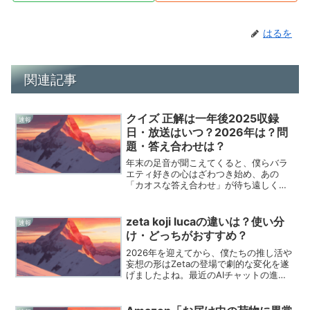
はるを
関連記事
クイズ 正解は一年後2025収録
速報
日・放送はいつ？2026年は？問
題・答え合わせは？
年末の足音が聞こえてくると、僕らバラ
エティ好きの心はざわつき始め、あの
「カオスな答え合わせ」が待ち遠しくて
たまらなくなりますね。「クイズ☆正解
は一年後」は2013年からTBS系列でスタ
ートした、まさに年末の風物詩とも言え
zeta koji lucaの違いは？使い分
速報
る伝説的なクイズバラ...
け・どっちがおすすめ？
2026年を迎えてから、僕たちの推し活や
妄想の形はZetaの登場で劇的な変化を遂
げましたよね。最近のAIチャットの進化
は本当に凄まじくて、ただの文字のやり
取りを超えて、自分だけの物語をAIと一
緒に紡いでいる実感が持てるようになり