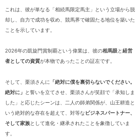
これは、彼が単なる「相続馬限定馬主」という立場から脱
却し、自力で成功を収め、競馬界で確固たる地位を築いた
ことを示しています。
2026年の凱旋門賞制覇という偉業は、彼の
相馬眼
と
経営
者としての資質
が本物であったことの証左です。
そして、栗須さんに
「絶対に僕を裏切らないでください。
絶対に」
と誓いを立てさせ、栗須さんが笑顔で「承知しま
した」と応じたシーンは、二人の師弟関係が、山王耕造と
いう絶対的な存在を超えて、対等な
ビジネスパートナー、
そして家族
として進化・継承されたことを象徴していま
す。