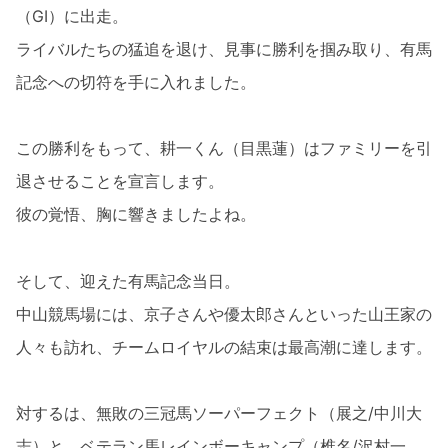
（GI）に出走。
ライバルたちの猛追を退け、見事に勝利を掴み取り、有馬
記念への切符を手に入れました。
この勝利をもって、耕一くん（目黒蓮）はファミリーを引
退させることを宣言します。
彼の覚悟、胸に響きましたよね。
そして、迎えた有馬記念当日。
中山競馬場には、京子さんや優太郎さんといった山王家の
人々も訪れ、チームロイヤルの結束は最高潮に達します。
対するは、無敗の三冠馬ソーパーフェクト（展之/中川大
志）と、ベテラン馬レインボーキャンプ（椎名/沢村一