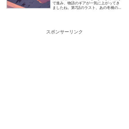
で進み、物語のギアが一気に上がってき
ましたね。第7話のラスト、あの冬橋の絶
叫を耳にして、胸が締め付けられないフ
ァンはいなかったのではないでしょう
か。善良なパティシエだった早瀬陸が、
顔を変えて悪徳刑事・儀...
スポンサーリンク