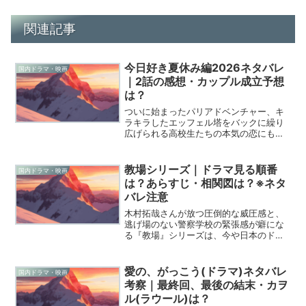
関連記事
今日好き夏休み編2026ネタバレ
国内ドラマ・映画
｜2話の感想・カップル成立予想
は？
ついに始まったパリアドベンチャー、キ
ラキラしたエッフェル塔をバックに繰り
広げられる高校生たちの本気の恋にもう
目が離せません。今回の「夏休み編
2026」は、今日好き史上初のヨーロッパ
が舞台ということで、初回から期待値が
教場シリーズ｜ドラマ見る順番
国内ドラマ・映画
マックスでしたよね。今日...
は？あらすじ・相関図は？※ネタ
バレ注意
木村拓哉さんが放つ圧倒的な威圧感と、
逃げ場のない警察学校の緊張感が癖にな
る『教場』シリーズは、今や日本のドラ
マ界に欠かせない傑作となりましたね。
2026年現在、物語はついに映画という集
大成を迎え、私たちは風間教官が下す
愛の、がっこう(ドラマ)ネタバレ
国内ドラマ・映画
「最後の授業」を目撃す...
考察｜最終回、最後の結末・カヲ
ル(ラウール)は？