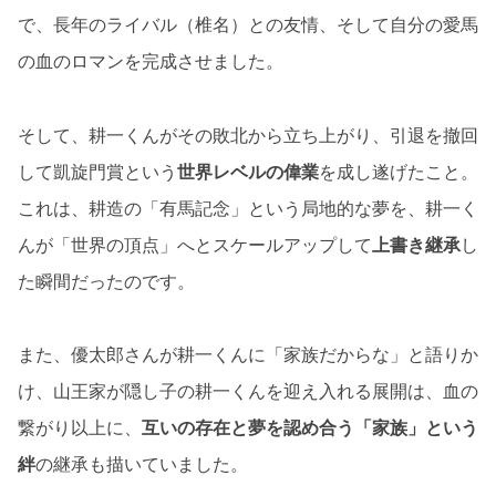
で、長年のライバル（椎名）との友情、そして自分の愛馬
の血のロマンを完成させました。
そして、耕一くんがその敗北から立ち上がり、引退を撤回
して凱旋門賞という
世界レベルの偉業
を成し遂げたこと。
これは、耕造の「有馬記念」という局地的な夢を、耕一く
んが「世界の頂点」へとスケールアップして
上書き継承
し
た瞬間だったのです。
また、優太郎さんが耕一くんに「家族だからな」と語りか
け、山王家が隠し子の耕一くんを迎え入れる展開は、血の
繋がり以上に、
互いの存在と夢を認め合う「家族」という
絆
の継承も描いていました。