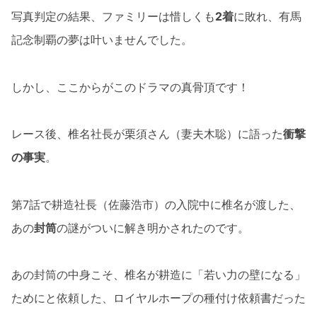
写真判定の結果、ファミリーは惜しくも
2着
に敗れ、有馬
記念制覇の夢は叶いませんでした。
しかし、ここからがこのドラマの真骨頂です！
レース後、椎名社長が栗須さん（妻夫木聡）に語った
衝撃
の事実
。
第7話で耕造社長（佐藤浩市）の入院中に椎名が渡した、
あの
封筒
の謎がついに解き明かされたのです。
あの封筒の中身こそ、椎名が耕造に「若い力の壁になる」
ためにと依頼した、ロイヤルホープの種付け依頼書だった