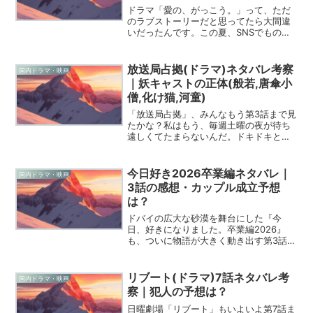
ドラマ「愛の、がっこう。」って、ただ
のラブストーリーだと思ってたら大間違
いだったんです。この夏、SNSでものす
ごく話題になってますよね。私も最初は
「先生とホストの禁断の恋なんて、ベタ
かな？」なんて思ってたんですけど、見
放送局占拠(ドラマ)ネタバレ考察
国内ドラマ・映画
始めたらもう止まらなく...
｜妖キャストの正体(般若,唐傘小
僧,化け猫,河童)
「放送局占拠」、みんなもう第3話まで見
たかな？私はもう、毎週土曜の夜が待ち
遠しくてたまらないんだ。ドキドキとハ
ラハラが止まらない展開に、毎回テレビ
の前で叫んじゃうよ！放送局占拠(ドラ
マ)｜作品情報このドラマはね、「大病院
今日好き2026卒業編ネタバレ｜
国内ドラマ・映画
占拠」「新空港占拠」...
3話の感想・カップル成立予想
は？
ドバイの広大な砂漠を舞台にした『今
日、好きになりました。卒業編2026』
も、ついに物語が大きく動き出す第3話が
放送されましたね。これまでのシーズン
以上にメンバーの熱量がすごくて、画面
越しに伝わってくる切実な想いに、もう
リブート(ドラマ)7話ネタバレ考
国内ドラマ・映画
私の心も揺さぶられっぱ...
察｜犯人の予想は？
日曜劇場「リブート」もいよいよ第7話ま