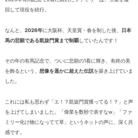
回して現役を続行。
なんと、
2026年
に大阪杯、天皇賞・春を制した後、
日本
馬の悲願である凱旋門賞まで制覇
していたんです！
その年の有馬記念で、ついに悲願の1着に輝き、有終の美
を飾るという、
想像を遥かに超えた伝説
を築き上げていま
した。
これには私も思わず「エ！？凱旋門賞獲ってる！？」と声
を上げてしまいました。「偉業を数秒で表すなw」「ファ
ミリー化け物になってて草」というネットの声に、深く共
感です。