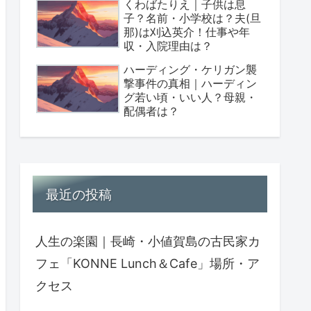
くわばたりえ｜子供は息
子？名前・小学校は？夫(旦
那)は刈込英介！仕事や年
収・入院理由は？
ハーディング・ケリガン襲
撃事件の真相｜ハーディン
グ若い頃・いい人？母親・
配偶者は？
最近の投稿
人生の楽園｜長崎・小値賀島の古民家カ
フェ「KONNE Lunch＆Cafe」場所・ア
クセス