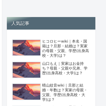
人気記事
ヒコロヒーwiki｜本名・国
籍は？旦那・結婚は？実家
の母親・父親、学歴(出身高
校・大学)は？
山口もえ｜実家はお金持
ち？母親・父親や兄弟、学
歴(出身高校・大学)は？
晴山紋音wiki｜旦那と結
婚・年数は？実家の母親・
父親、学歴(出身高校・大
学)は？