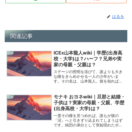
はるを
関連記事
ICEx山本龍人wiki｜学歴(出身高
人物
校・大学)は？ハーフ？兄弟や実
家の母親・父親は？
ステージの照明を浴びて、誰よりも大き
な瞳をきらめかせる一人の少年がいま
す。その名は、山本龍人。彼を知れば知
るほど、その愛くるしいビジュアルの裏
側に秘められた「強さ」と「優しさ」に
心を動かされずにはいられません。今回
モナキ おヨネwiki｜旦那と結婚・
人物
は、今まさに進化を続けてい...
子供は？実家の母親・父親、学歴
(出身高校・大学)は？
一度その瞳を見つめれば、誰もが彼の
「沼」へと引きずり込まれてしまうはず
です。純烈の弟分として突如現れたボー
カルグループ「モナキ」の中でも、ひと