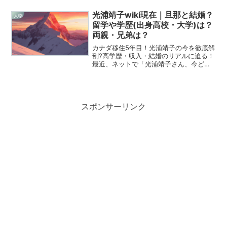
あの圧倒的な美貌に、思わずため息が出
ちゃいますよね。若い頃は「国民的美少
光浦靖子wiki現在｜旦那と結婚？
人物
女」として一世を風靡し...
留学や学歴(出身高校・大学)は？
両親・兄弟は？
カナダ移住5年目！光浦靖子の今を徹底解
剖?高学歴・収入・結婚のリアルに迫る！
最近、ネットで「光浦靖子さん、今どう
してるの？」って検索する人がめちゃく
ちゃ増えてるんですよ。テレビで見る機
会は減ったけれど、50歳で単身カナダへ
留学という大胆な決...
スポンサーリンク