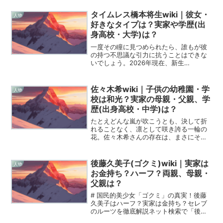
きわ異彩を放ち、私たちの心を揺さぶっ
て離さないのがイエロー担当のおヨネさ
タイムレス橋本将生wiki｜彼女・
人物
んですよね。おかっぱ頭を激...
好きなタイプは？実家や学歴(出
身高校・大学)は？
一度その瞳に見つめられたら、誰もが彼
の持つ不思議な引力に抗うことはできな
いでしょう。2026年現在、新生
「timelesz」のピンクとして、そして一
人の表現者として凄まじい輝きを放って
いる橋本将生さん。彼の歩んできた道の
佐々木希wiki｜子供の幼稚園・学
人物
りは、決して平坦なエ...
校は和光？実家の母親・父親、学
歴(出身高校・中学)は？
たとえどんな嵐が吹こうとも、決して折
れることなく、凛として咲き誇る一輪の
花。佐々木希さんの存在は、まさにそん
な強さと美しさを体現しているように思
えてなりません。2026年の今、二児の母
となり、一人の女性として深みを増した
後藤久美子(ゴクミ)wiki｜実家は
人物
彼女の物語を、Wik...
お金持ち？ハーフ？両親、母親・
父親は？
# 国民的美少女「ゴクミ」の真実！後藤
久美子はハーフ？実家は金持ち？セレブ
のルーツを徹底解説ネット検索で「後藤
久美子」と打ち込むと、今も変わらない