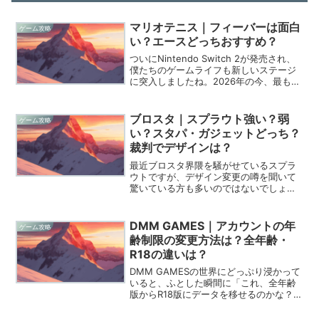
マリオテニス｜フィーバーは面白
ゲーム攻略
い？エースどっちおすすめ？
ついにNintendo Switch 2が発売され、
僕たちのゲームライフも新しいステージ
に突入しましたね。2026年の今、最も熱
いスポーツゲームと言えば、やはり約8年
ぶりの新作として登場した『マリオテニ
ス フィーバー』を置いて他にありませ
ブロスタ｜スプラウト強い？弱
ゲーム攻略
ん...
い？スタパ・ガジェットどっち？
裁判でデザインは？
最近ブロスタ界隈を騒がせているスプラ
ウトですが、デザイン変更の噂を聞いて
驚いている方も多いのではないでしょう
か。可愛らしい見た目とは裏腹に、壁を
生成するという唯一無二のトリッキーな
性能を持つ彼は、使いこなせば戦場を完
DMM GAMES｜アカウントの年
ゲーム攻略
全に支配できるポテンシャ...
齢制限の変更方法は？全年齢・
R18の違いは？
DMM GAMESの世界にどっぷり浸かって
いると、ふとした瞬間に「これ、全年齢
版からR18版にデータを移せるのかな？」
とか「登録した時の年齢設定を間違えち
ゃったんだけど直せる？」なんて疑問に