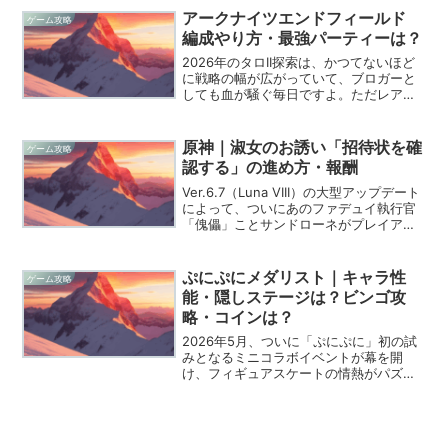
ぶち当たることがありますよね。僕自
アークナイツエンドフィールド
ゲーム攻略
身、30代になっ...
編成やり方・最強パーティーは？
2026年のタロII探索は、かつてないほど
に戦略の幅が広がっていて、ブロガーと
しても血が騒ぐ毎日ですよ。ただレアリ
ティの高いキャラクターを並べるだけで
は、この過酷な世界の「洗礼」を浴びる
ことになりますからね。自分だけの最強
原神｜淑女のお誘い「招待状を確
ゲーム攻略
チームを組み上げ、...
認する」の進め方・報酬
Ver.6.7（Luna VIII）の大型アップデート
によって、ついにあのファデュイ執行官
「傀儡」ことサンドローネがプレイアブ
ル実装され、テイワットに新たな風が吹
き抜けましたね。彼女を手に入れた幸運
な旅人の皆さんの元に届く、特別な世界
ぷにぷにメダリスト｜キャラ性
ゲーム攻略
任務「...
能・隠しステージは？ビンゴ攻
略・コインは？
2026年5月、ついに「ぷにぷに」初の試
みとなるミニコラボイベントが幕を開
け、フィギュアスケートの情熱がパズル
画面いっぱいに広がっています。この
「メダリスト」との夢のような共演は、5
月17日から31日までの期間限定で、パズ
ルファンにとっても...