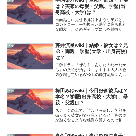
人物
のものが滲み出ているから...
は？実家の母親・父親、学歴(出
身高校・大学)は？
画面越しに見せる弾けるような笑顔と、
コントローラーを握った瞬間に宿る真剣
な眼差し、そのギャップに心を射抜かれ
た人は少なくないはずです。TBSの看板
アナウンサーという枠を飛び越え、2026
年の今、一人の表現者として、そして一
藤井流星wiki｜結婚・彼女は？兄
人物
人の幸せな女性とし...
弟・両親、学歴(大学・出身高校)
は？
主演ドラマ『ぜんぶ、あなたのためだか
ら』の放送が始まり、ますます大人の色
気が増しているWEST.の藤井流星くんか
ら目が離せませんね。今回は、彼の驚く
べきギャップや家族との深い絆、そして
気になる恋愛事情まで、wikipediaよりも
梅田みゆwiki｜今日好き彼氏は？
人物
詳しく、愛...
本名？学歴(出身高校・大学)、母
親・父親は？
ステージの上で、誰よりも眩しい笑顔を
振りまく彼女の姿を見ていると、胸の奥
が熱くなるような感覚を覚えるのは私だ
けでしょうか。小動物のような愛くるし
いルックスと、それとは裏腹に内に秘め
た情熱の激しさ、そのギャップこそが彼
森保翔平wiki｜森保監督の息子/