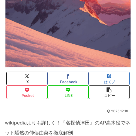
X
Facebook
はてブ
Pocket
LINE
コピー
2025.12.18
wikipediaよりも詳しく！『名探偵津田』のAP高木役でネ
ット騒然の仲俣由菜を徹底解剖