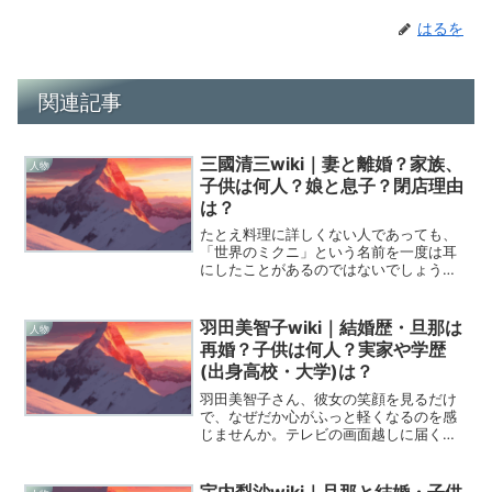
はるを
関連記事
三國清三wiki｜妻と離婚？家族、
人物
子供は何人？娘と息子？閉店理由
は？
たとえ料理に詳しくない人であっても、
「世界のミクニ」という名前を一度は耳
にしたことがあるのではないでしょう
か。美食の頂点を極め、日本のフランス
料理界を牽引し続けてきた巨匠、三國清
三さん。2026年を迎えた今、彼は古希を
羽田美智子wiki｜結婚歴・旦那は
人物
超えてなお、誰よりも熱...
再婚？子供は何人？実家や学歴
(出身高校・大学)は？
羽田美智子さん、彼女の笑顔を見るだけ
で、なぜだか心がふっと軽くなるのを感
じませんか。テレビの画面越しに届くあ
の柔らかな空気感は、単なる演技ではな
く、彼女がこれまでの人生で積み重ねて
きた慈しみや葛藤、そして再生の物語そ
宇内梨沙wiki｜旦那と結婚・子供