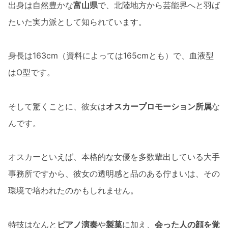
出身は自然豊かな
富山県
で、北陸地方から芸能界へと羽ば
たいた実力派として知られています。
身長は163cm（資料によっては165cmとも）で、血液型
はO型です。
そして驚くことに、彼女は
オスカープロモーション所属
な
んです。
オスカーといえば、本格的な女優を多数輩出している大手
事務所ですから、彼女の透明感と品のある佇まいは、その
環境で培われたのかもしれません。
特技はなんと
ピアノ演奏
や
製菓
に加え、
会った人の顔を覚