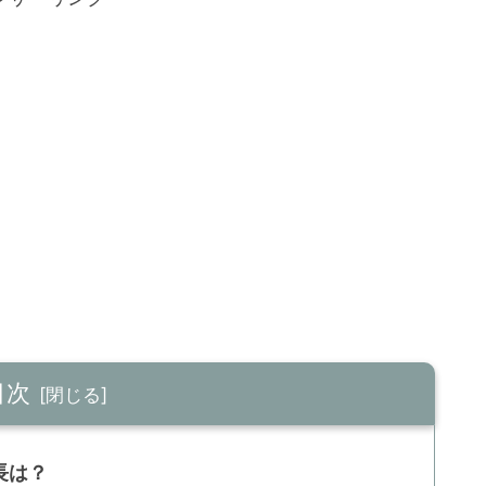
目次
長は？