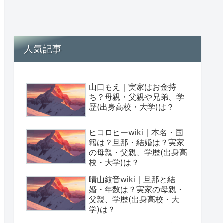
人気記事
山口もえ｜実家はお金持
ち？母親・父親や兄弟、学
歴(出身高校・大学)は？
ヒコロヒーwiki｜本名・国
籍は？旦那・結婚は？実家
の母親・父親、学歴(出身高
校・大学)は？
晴山紋音wiki｜旦那と結
婚・年数は？実家の母親・
父親、学歴(出身高校・大
学)は？