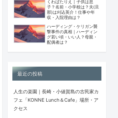
くわばたりえ｜子供は息
子？名前・小学校は？夫(旦
那)は刈込英介！仕事や年
収・入院理由は？
ハーディング・ケリガン襲
撃事件の真相｜ハーディン
グ若い頃・いい人？母親・
配偶者は？
最近の投稿
人生の楽園｜長崎・小値賀島の古民家カ
フェ「KONNE Lunch＆Cafe」場所・ア
クセス