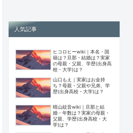
人気記事
ヒコロヒーwiki｜本名・国
籍は？旦那・結婚は？実家
の母親・父親、学歴(出身高
校・大学)は？
山口もえ｜実家はお金持
ち？母親・父親や兄弟、学
歴(出身高校・大学)は？
晴山紋音wiki｜旦那と結
婚・年数は？実家の母親・
父親、学歴(出身高校・大
学)は？