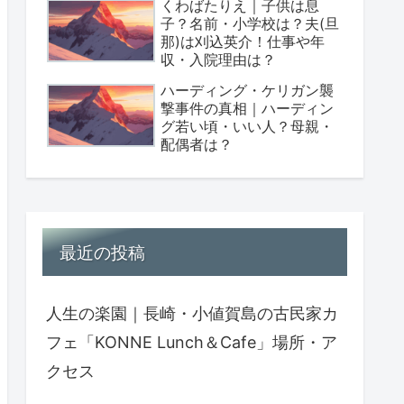
くわばたりえ｜子供は息
子？名前・小学校は？夫(旦
那)は刈込英介！仕事や年
収・入院理由は？
ハーディング・ケリガン襲
撃事件の真相｜ハーディン
グ若い頃・いい人？母親・
配偶者は？
最近の投稿
人生の楽園｜長崎・小値賀島の古民家カ
フェ「KONNE Lunch＆Cafe」場所・ア
クセス